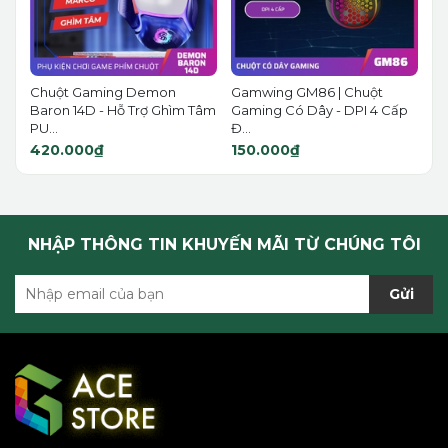
Chuột Gaming Demon
Gamwing GM86 | Chuột
Baron 14D - Hỗ Trợ Ghìm Tâm
Gaming Có Dây - DPI 4 Cấp
PU...
Đ...
420.000₫
150.000₫
NHẬP THÔNG TIN KHUYẾN MÃI TỪ CHÚNG TÔI
Gửi