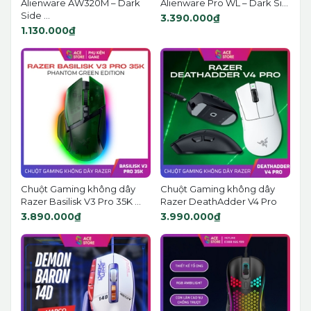
Alienware AW320M – Dark
Alienware Pro WL – Dark Si...
Side ...
3.390.000₫
1.130.000₫
Chuột Gaming không dây
Chuột Gaming không dây
Razer Basilisk V3 Pro 35K ...
Razer DeathAdder V4 Pro
3.890.000₫
3.990.000₫