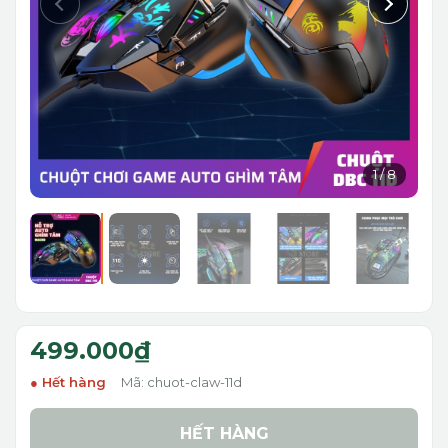
1
/
8
499.000₫
Hết hàng
Mã: chuot-claw-11d
HẾT HÀNG