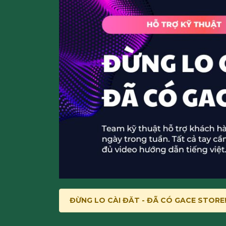
ĐỪNG LO CÀI ĐĂT - ĐÃ CÓ GACE STORE