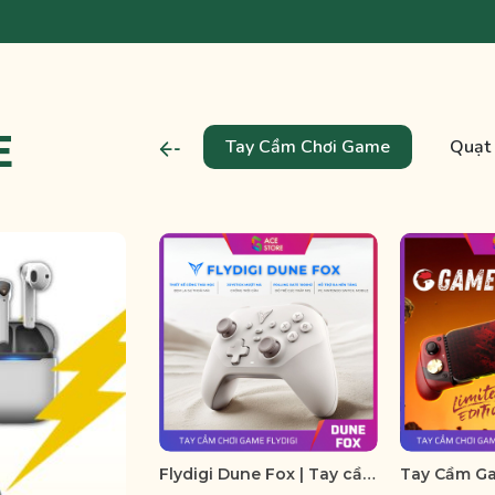
E
Tay Cầm Chơi Game
Quạt 
Flydigi Dune Fox | Tay cầm chơi game Wireless hỗ trợ đa nền tảng PC/Switch/Mobile