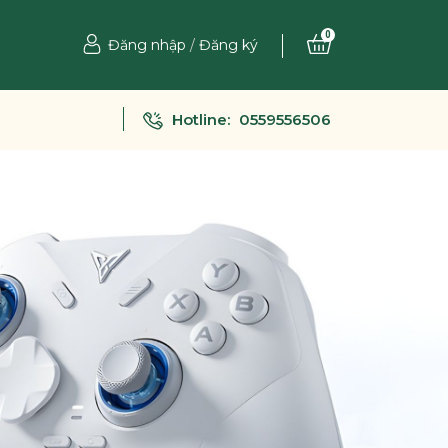
0
Đăng nhập
/
Đăng ký
Hotline:
0559556506