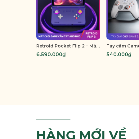
Retroid Pocket Flip 2 – Máy Chơi Game Cầm Tay Màn Gập, Chạy Android 13, Hỗ Trợ Game PS2/PC/Cloud
6.590.000₫
540.000₫
HÀNG MỚI VỀ