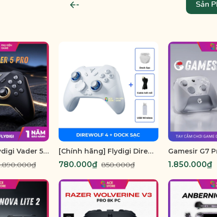
T
Sản P
[Sẵn Hàng] Flydigi Vader 5 Pro – Siêu Phẩm Tay Cầm Năm 2026 Chính Hãng Flydigi
[Chính hãng] Flydigi Direwolf 4 – Tay Cầm Chơi Game Đa Nền Tảng, Polling Rate 1000Hz, Joystick Tùy Chỉnh Lực
780.000₫
1.850.000₫
1.890.000₫
850.000₫