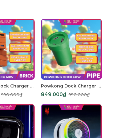
Powkong Dock Charger 60W Brick – Dock Chuyển Đổi Hình Ảnh 4K120Hz | Sạc Nhanh GaN 60W | HDMI 2.1 | Hub USB-C 3 Trong 1
Powkong Dock Charger 60W Pipe – Dock Sạc 60W Kèm HDMI 4K | Dock Console Thiết Kế Ống Nước Cổ Điển
₫
849.000₫
7.990.000₫
990.000₫
990.000₫