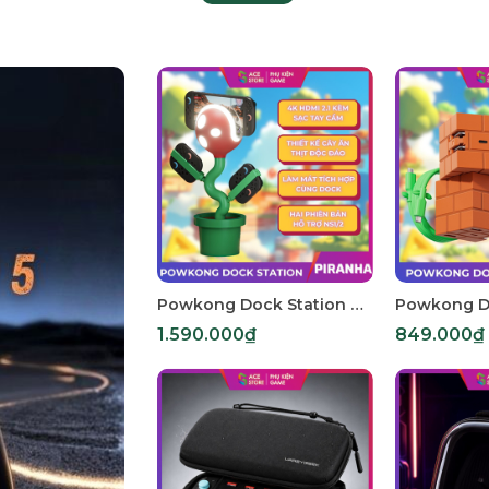
Powkong Dock Station Piranha – Dock Sạc 4K HDMI 2.1 Kèm Sạc Tay Cầm | Dock Console Hình Cây Ăn Thịt Độc Đáo
1.590.000₫
849.000