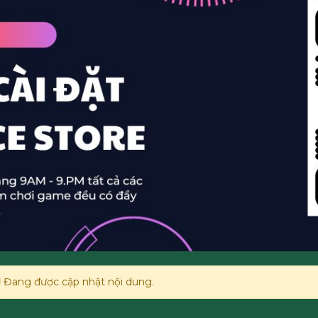
!
Đang được cập nhật nội dung.