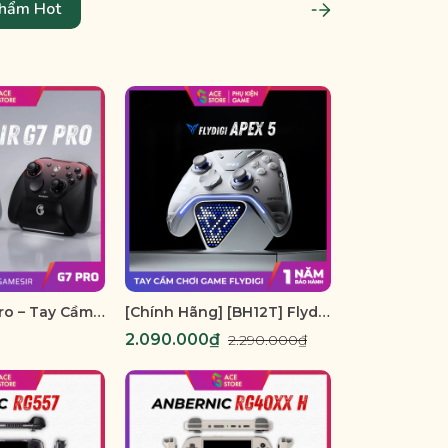
hẩm Hot
Gamesir G7 Pro – Tay Cầm Xbox & PC 3 Chế Độ | Optical, TMR, Hall Effect
[Chính Hãng] [BH12T] Flydigi Apex 5 Elite - Tay Cầm Chơi Game Cho PC / Mobile / Nintendo Switch
2.090.000₫
2.290.000₫