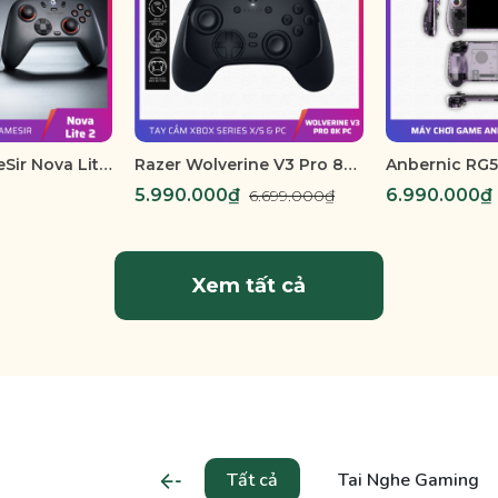
Tay cầm GameSir Nova Lite 2 hỗ trợ đa nền tảng dành cho PC/Steam/NS/Mobile
Razer Wolverine V3 Pro 8K PC – Tay cầm esports nhanh nhất cho game thủ PC
5.990.000₫
6.990.000
6.699.000₫
Xem tất cả
Tất cả
Tai Nghe Gaming