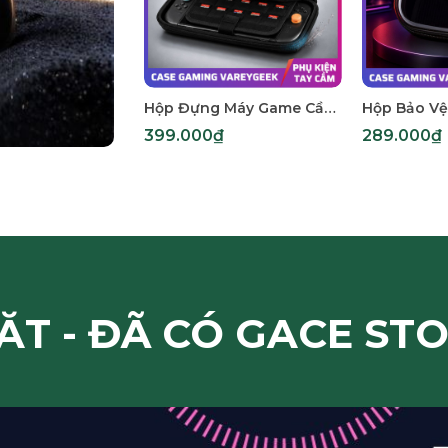
Hộp Đựng Máy Game Cầm Tay Console VAREYGEEK - Ascent Series Softshell NS2 Carrying Case | Kháng Mưa Nhẹ, Chống Sốc
399.000₫
289.000₫
ĂT - ĐÃ CÓ GACE ST