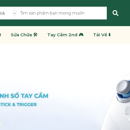
 cả
️
Sửa Chữa 🛠️
Tay Cầm 2nd 🎮
Tải Về ⬇️