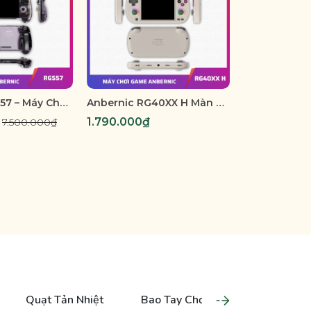
Anbernic RG557 – Máy Chơi Game Cầm Tay Android Màn Hình AMOLED 5.5 inch
Anbernic RG40XX H Màn Hình Ngang - Máy chơi game Retro giả lập hỗ trợ xuất TV và tay cầm chơi game
₫
1.790.000₫
7.500.000₫
Quạt Tản Nhiệt
Bao Tay Chơi Game