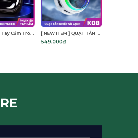
Hộp Bảo Vệ Tay Cầm Trong Suốt VAREYGEEK - Crystal Shell Controller Case | Chống Sốc, Chống Va Đập, Tương Thích Nhiều Controller
[ NEW ITEM ] QUẠT TẢN NHIỆT SÒ LẠNH K08 – KỸ THUẬT HÚT LẠNH | RGB 19 LED | 36dB | CHỐNG NÓNG KHI CHƠI GAME
549.000₫
1.990.000₫
ORE