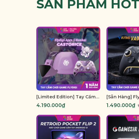
SẢN PHẨM HO
[Limited Edition] Tay Cầm Flydigi APEX 5 Castorice – Phiên Bản Giới Hạn Honkai Star Rail | Force Feedback, Pin 1500mAh
4.190.000₫
1.490.000₫