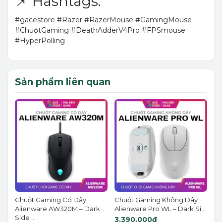
📌 Hashtags:
#gacestore #Razer #RazerMouse #GamingMouse
#ChuộtGaming #DeathAdderV4Pro #FPSmouse
#HyperPolling
Sản phẩm liên quan
Chuột Gaming Có Dây
Chuột Gaming Không Dây
Alienware AW320M – Dark
Alienware Pro WL – Dark Si...
Side ...
3.390.000₫