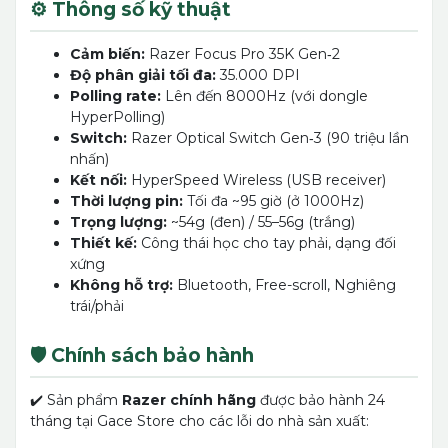
⚙️ Thông số kỹ thuật
Cảm biến:
Razer Focus Pro 35K Gen‑2
Độ phân giải tối đa:
35.000 DPI
Polling rate:
Lên đến 8000Hz (với dongle
HyperPolling)
Switch:
Razer Optical Switch Gen‑3 (90 triệu lần
nhấn)
Kết nối:
HyperSpeed Wireless (USB receiver)
Thời lượng pin:
Tối đa ~95 giờ (ở 1000Hz)
Trọng lượng:
~54g (đen) / 55–56g (trắng)
Thiết kế:
Công thái học cho tay phải, dạng đối
xứng
Không hỗ trợ:
Bluetooth, Free-scroll, Nghiêng
trái/phải
🛡️ Chính sách bảo hành
✔️ Sản phẩm
Razer chính hãng
được bảo hành 24
tháng tại Gace Store cho các lỗi do nhà sản xuất: