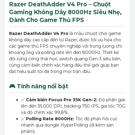
Razer DeathAdder V4 Pro – Chuột
Gaming Không Dây 8000Hz Siêu Nhẹ,
Dành Cho Game Thủ FPS
Razer DeathAdder V4 Pro
là mẫu chuột chơi game
không dây cao cấp đến từ Razer, được tối ưu hóa cho
các game thủ FPS chuyên nghiệp với trọng lượng chỉ
khoảng 54g và polling rate lên đến 8000Hz. Thiết kế
đối xứng công thái học, switch quang Gen-3 siêu bền,
cùng cảm biến chính xác hàng đầu thế giới giúp bạn
đạt hiệu suất tối đa trong mọi trận đấu.
🎮 Tính năng nổi bật
✅
Cảm biến Focus Pro 35K Gen-2:
Độ phân giải
lên đến 35.000 DPI, tracking 750 IPS, gia tốc 70G
và độ chính xác 99,8%.
✅
Polling Rate 8000Hz:
Tốc độ phản hồi cực
nhanh qua dongle HyperPolling (đi kèm sản
phẩm).