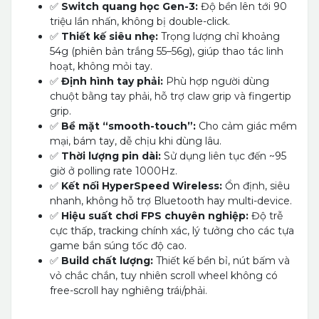
✅
Switch quang học Gen-3:
Độ bền lên tới 90
triệu lần nhấn, không bị double-click.
✅
Thiết kế siêu nhẹ:
Trọng lượng chỉ khoảng
54g (phiên bản trắng 55–56g), giúp thao tác linh
hoạt, không mỏi tay.
✅
Định hình tay phải:
Phù hợp người dùng
chuột bằng tay phải, hỗ trợ claw grip và fingertip
grip.
✅
Bề mặt “smooth-touch”:
Cho cảm giác mềm
mại, bám tay, dễ chịu khi dùng lâu.
✅
Thời lượng pin dài:
Sử dụng liên tục đến ~95
giờ ở polling rate 1000Hz.
✅
Kết nối HyperSpeed Wireless:
Ổn định, siêu
nhanh, không hỗ trợ Bluetooth hay multi-device.
✅
Hiệu suất chơi FPS chuyên nghiệp:
Độ trễ
cực thấp, tracking chính xác, lý tưởng cho các tựa
game bắn súng tốc độ cao.
✅
Build chất lượng:
Thiết kế bền bỉ, nút bấm và
vỏ chắc chắn, tuy nhiên scroll wheel không có
free-scroll hay nghiêng trái/phải.