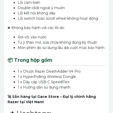
Lỗi cảm biến
Double-click ngoài ý muốn
Lỗi kết nối không dây
Lỗi switch hoặc scroll wheel không hoạt động
❌ Không bảo hành với các lỗi do:
Rơi vỡ, vào nước
Tự ý tháo mở, sửa chữa không đúng kỹ thuật
Mòn phím do sử dụng lâu dài vượt mức bảo hành
📦 Trong hộp gồm
1 x Chuột Razer DeathAdder V4 Pro
1 x HyperPolling Wireless Dongle
1 x Dây cáp USB-C SpeedFlex
1 x Hướng dẫn sử dụng nhanh
🚀 Sẵn hàng tại
Gace Store
– Đại lý chính hãng
Razer tại Việt Nam!