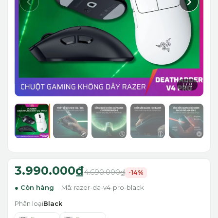
1
/
9
3.990.000₫
4.690.000₫
-14%
Còn hàng
Mã: razer-da-v4-pro-black
Phân loại
Black