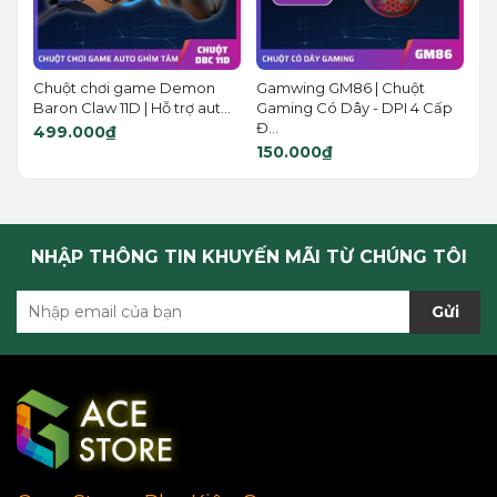
Chuột chơi game Demon
Gamwing GM86 | Chuột
Baron Claw 11D | Hỗ trợ aut...
Gaming Có Dây - DPI 4 Cấp
Đ...
499.000₫
150.000₫
NHẬP THÔNG TIN KHUYẾN MÃI TỪ CHÚNG TÔI
Gửi