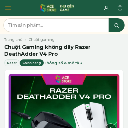
Trang chủ
›
Chuột gaming
Chuột Gaming không dây Razer
DeathAdder V4 Pro
Thông số & mô tả
Razer
Chính hãng