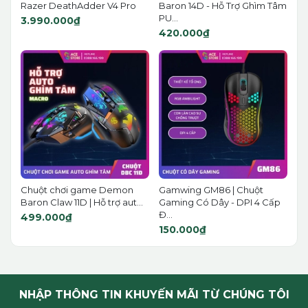
Razer DeathAdder V4 Pro
Baron 14D - Hỗ Trợ Ghìm Tâm
PU...
3.990.000₫
420.000₫
Chuột chơi game Demon
Gamwing GM86 | Chuột
Baron Claw 11D | Hỗ trợ aut...
Gaming Có Dây - DPI 4 Cấp
Đ...
499.000₫
150.000₫
NHẬP THÔNG TIN KHUYẾN MÃI TỪ CHÚNG TÔI