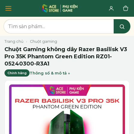
Trang chủ
›
Chuột gaming
Chuột Gaming không dây Razer Basilisk V3
Pro 35K Phantom Green Edition RZ01-
05240300-R3A1
Thông số & mô tả
Chính hãng