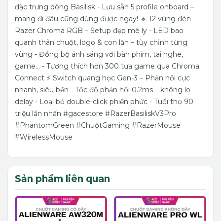
đặc trưng dòng Basilisk
- Lưu sẵn 5 profile onboard –
mang đi đâu cũng dùng được ngay!
🔹 12 vùng đèn
Razer Chroma RGB – Setup đẹp mê ly
- LED bao
quanh thân chuột, logo & con lăn – tùy chỉnh từng
vùng
- Đồng bộ ánh sáng với bàn phím, tai nghe,
game…
- Tương thích hơn 300 tựa game qua Chroma
Connect
⚡ Switch quang học Gen-3 – Phản hồi cực
nhanh, siêu bền
- Tốc độ phản hồi 0.2ms – không lo
delay
- Loại bỏ double-click phiền phức
- Tuổi thọ 90
triệu lần nhấn
#gacestore #RazerBasiliskV3Pro
#PhantomGreen #ChuộtGaming #RazerMouse
#WirelessMouse
Sản phẩm liên quan