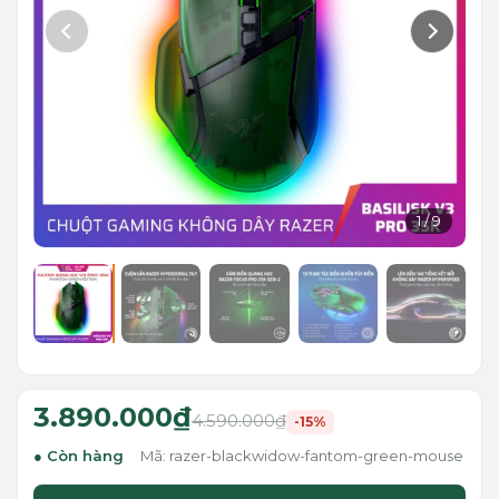
1
/
9
3.890.000₫
4.590.000₫
-15%
Còn hàng
Mã: razer-blackwidow-fantom-green-mouse