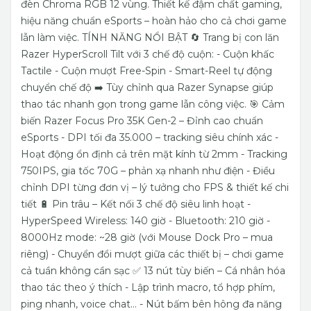
đèn Chroma RGB 12 vùng. Thiết kế đậm chất gaming,
hiệu năng chuẩn eSports – hoàn hảo cho cả chơi game
lẫn làm việc.
TÍNH NĂNG NỔI BẬT
🔄 Trang bị con lăn
Razer HyperScroll Tilt với 3 chế độ cuộn:
- Cuộn khấc
Tactile
- Cuộn mượt Free-Spin
- Smart-Reel tự động
chuyển chế độ
➡️ Tùy chỉnh qua Razer Synapse giúp
thao tác nhanh gọn trong game lẫn công việc.
🎯 Cảm
biến Razer Focus Pro 35K Gen-2 – Đỉnh cao chuẩn
eSports
- DPI tối đa 35.000 – tracking siêu chính xác
-
Hoạt động ổn định cả trên mặt kính từ 2mm
- Tracking
750IPS, gia tốc 70G – phản xạ nhanh như điện
- Điều
chỉnh DPI từng đơn vị – lý tưởng cho FPS & thiết kế chi
tiết
🔋 Pin trâu – Kết nối 3 chế độ siêu linh hoạt
-
HyperSpeed Wireless: 140 giờ
- Bluetooth: 210 giờ
-
8000Hz mode: ~28 giờ (với Mouse Dock Pro – mua
riêng)
- Chuyển đổi mượt giữa các thiết bị – chơi game
cả tuần không cần sạc
✅ 13 nút tùy biến – Cá nhân hóa
thao tác theo ý thích
- Lập trình macro, tổ hợp phím,
ping nhanh, voice chat…
- Nút bấm bên hông đa năng