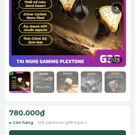
1
/
9
780.000₫
Còn hàng
Mã: plextone-g38-type-c