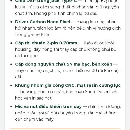
Chip DSP trong jack Type-C
— thiết lập EQ được
lưu lại, rút ra cắm sang thiết bị khác vẫn giữ nguyên
chất âm, không phải tinh chỉnh lại từ đầu.
Driver Carbon Nano Pixel
— màng loa nhẹ, phản
hồi nhanh, tách lớp âm rõ nên dễ định vị hướng địch
trong game FPS.
Cáp rời chuẩn 2-pin 0.78mm
— tháo được khỏi
housing, dây hỏng thì thay cáp chứ không phải bỏ
cả tai nghe.
Cáp đồng nguyên chất 5N mạ bạc, bện xoắn
—
truyền tín hiệu sạch, hạn chế nhiễu và đỡ rối khi cuộn
cất.
Khung nhôm gia công CNC, mặt resin cường lực
— housing nhẹ mà chắc, bản màu Sand Desert với
hoa văn in sắc nét.
Mic và nút điều khiển trên dây
— chỉnh âm lượng,
nhận cuộc gọi và nói chuyện trong trận mà không
cần chạm vào máy.