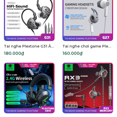
Tai nghe Plextone G31 Âm Thanh Định Vị Chuẩn Xác | Jack 3.5mm | Mic Đàm Thoại | Móc Tai Chống Rơi
Tai nghe chơi game Plextone G27 trang bị màn loa kép, dây chống đứt & chống rối
180.000₫
160.000₫