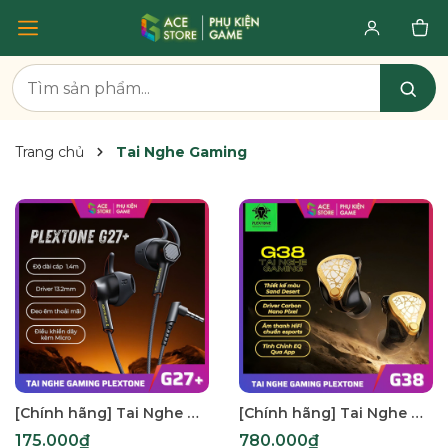
Trang chủ
Tai Nghe Gaming
[Chính hãng] Tai Nghe Gaming Plextone G27 Plus – Mic Rõ, Âm Thanh Gaming | Jack 3.5mm / Adapter Type-C
[Chính hãng] Tai Nghe Gaming Plextone G38 Type-C – Hi-Fi Esports, Tinh Chỉnh EQ Qua App, Có Cáp Mở Rộng Cho PC
175.000₫
780.000₫