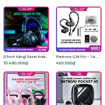
[Chính hãng] Razer Kraken V4 Pro - Wireless RGB Gaming Headset
Plextone G28 Pro – Tai Nghe Gaming HiFi Chống Ồn, Định Vị Chuẩn, Màng Loa Kim Cương, 2 Cổng Type-C & 3.5mm
10.490.000₫
450.000₫