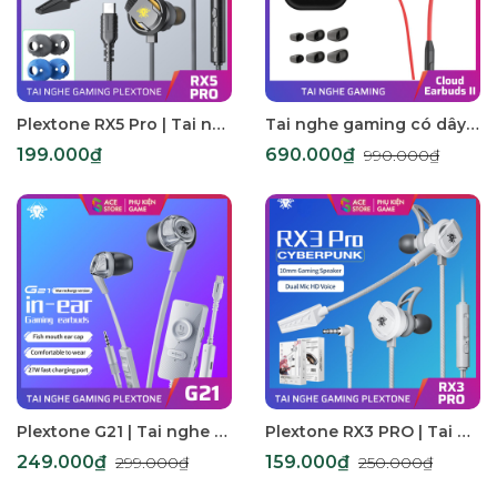
Plextone RX5 Pro | Tai nghe chơi game có mic rời 15cm - Tracker IV Speaker dành cho điện thoại, PC
Tai nghe gaming có dây HYPERX Cloud Earbuds II jack 3.5mm micro đàm thoại
199.000₫
690.000₫
990.000₫
Plextone G21 | Tai nghe chơi game kèm Gaming Sound Card, mic rõ ràng, âm thanh sắc nét dành cho điện thoại, laptop, PC
Plextone RX3 PRO | Tai nghe chơi game mic rời, chống ồn, jack 3.5mm sử dụng điện thoại, laptop, PC
249.000₫
159.000₫
299.000₫
250.000₫