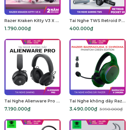
Razer Kraken Kitty V3 X – Tai Nghe Gaming Có Dây, Mic HyperClear, Âm Thanh 7.1, 3 Màu
Tai Nghe TWS Retroid Pocket H1 Chính Hãng – Bluetooth 5.3, Pin 25H, Low Latency, Âm Thanh Rõ Nét Cho Game Thủ
1.790.000₫
400.000₫
Tai Nghe Alienware Pro Không Dây – Dark Side of the Moon & Lunar Light, Hỗ Trợ ANC & Hi-Res Audio
Tai Nghe không dây Razer Barracuda X Chroma Phantom Green Edition RZ04-05220300-R3M1
7.190.000₫
3.490.000₫
3.990.000₫