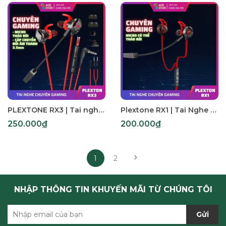
PLEXTONE RX3 | Tai nghe chơi game cho dual mic, jack 3.5mm sử dụng điện thoại, laptop, PC
Plextone RX1 | Tai Nghe Chơi Game Với Dual Mic, Jack 3.5mm, Sử Dụng Điện Thoại, Laptop, PC
250.000₫
200.000₫
1
2
NHẬP THÔNG TIN KHUYẾN MÃI TỪ CHÚNG TÔI
Gửi