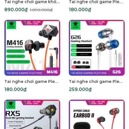
Tai nghe chơi game không dây Plextone G810 LED Light E-Sport Gaming, có mic tháo rời
Tai nghe chơi game Plextone Plextone Rx3 Mercury
890.000₫
180.000₫
1.090.000₫
Tai nghe chơi game Plextone M416 chính hãng | Hỗ trợ Type-C & 3.5mm
Tai nghe chơi game Plextone G26 - Type C (Tặng Kèm Cáp 3.5mm) - Gace Store
180.000₫
259.000₫