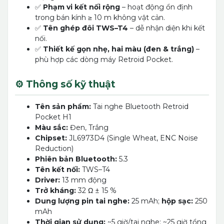
✅
Phạm vi kết nối rộng
– hoạt động ổn định
trong bán kính ≥ 10 m không vật cản.
✅
Tên ghép đôi TWS–T4
– dễ nhận diện khi kết
nối.
✅
Thiết kế gọn nhẹ, hai màu (đen & trắng)
–
phù hợp các dòng máy Retroid Pocket.
⚙️ Thông số kỹ thuật
Tên sản phẩm:
Tai nghe Bluetooth Retroid
Pocket H1
Màu sắc:
Đen, Trắng
Chipset:
JL6973D4 (Single Wheat, ENC Noise
Reduction)
Phiên bản Bluetooth:
5.3
Tên kết nối:
TWS–T4
Driver:
13 mm động
Trở kháng:
32 Ω ± 15 %
Dung lượng pin tai nghe:
25 mAh;
hộp sạc:
250
mAh
Thời gian sử dụng:
~5 giờ/tai nghe; ~25 giờ tổng