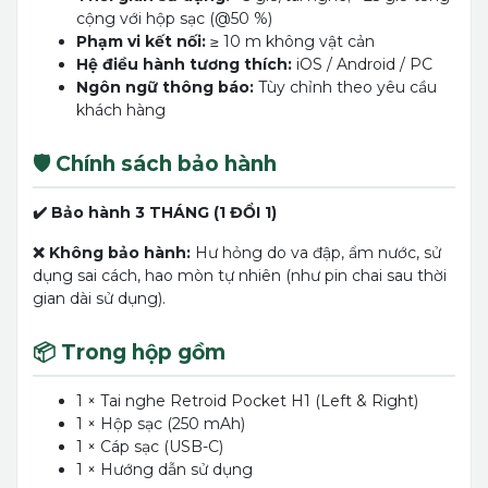
cộng với hộp sạc (@50 %)
Phạm vi kết nối:
≥ 10 m không vật cản
Hệ điều hành tương thích:
iOS / Android / PC
Ngôn ngữ thông báo:
Tùy chỉnh theo yêu cầu
khách hàng
🛡️ Chính sách bảo hành
✔️ Bảo hành 3 THÁNG (1 ĐỔI 1)
❌ Không bảo hành:
Hư hỏng do va đập, ẩm nước, sử
dụng sai cách, hao mòn tự nhiên (như pin chai sau thời
gian dài sử dụng).
📦 Trong hộp gồm
1 × Tai nghe Retroid Pocket H1 (Left & Right)
1 × Hộp sạc (250 mAh)
1 × Cáp sạc (USB-C)
1 × Hướng dẫn sử dụng