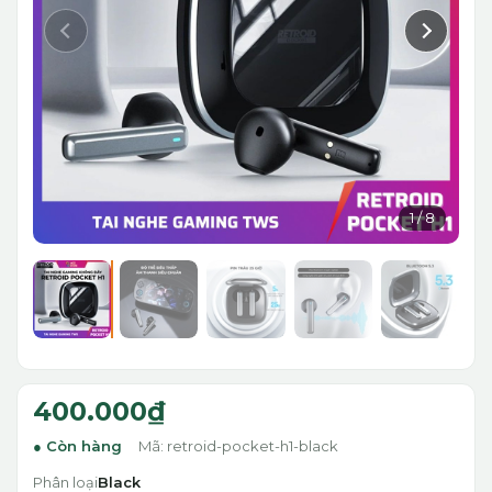
1
/
8
400.000₫
Còn hàng
Mã: retroid-pocket-h1-black
Phân loại
Black