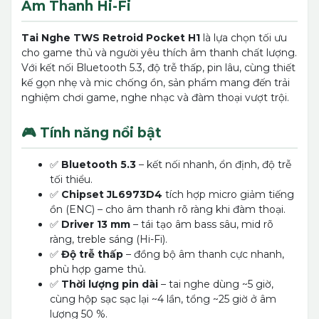
Âm Thanh Hi-Fi
Tai Nghe TWS Retroid Pocket H1
là lựa chọn tối ưu
cho game thủ và người yêu thích âm thanh chất lượng.
Với kết nối Bluetooth 5.3, độ trễ thấp, pin lâu, cùng thiết
kế gọn nhẹ và mic chống ồn, sản phẩm mang đến trải
nghiệm chơi game, nghe nhạc và đàm thoại vượt trội.
🎮 Tính năng nổi bật
✅
Bluetooth 5.3
– kết nối nhanh, ổn định, độ trễ
tối thiểu.
✅
Chipset JL6973D4
tích hợp micro giảm tiếng
ồn (ENC) – cho âm thanh rõ ràng khi đàm thoại.
✅
Driver 13 mm
– tái tạo âm bass sâu, mid rõ
ràng, treble sáng (Hi-Fi).
✅
Độ trễ thấp
– đồng bộ âm thanh cực nhanh,
phù hợp game thủ.
✅
Thời lượng pin dài
– tai nghe dùng ~5 giờ,
cùng hộp sạc sạc lại ~4 lần, tổng ~25 giờ ở âm
lượng 50 %.