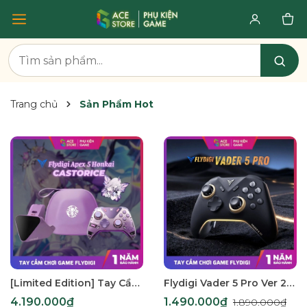
Trang chủ
Sản Phẩm Hot
[Limited Edition] Tay Cầm Flydigi APEX 5 Castorice – Phiên Bản Giới Hạn Honkai Star Rail | Force Feedback, Pin 1500mAh
Flydigi Vader 5 Pro Ver 2 – Siêu Phẩm Tay Cầm Năm 2026 Chính Hãng Flydigi
4.190.000₫
1.490.000₫
1.890.000₫