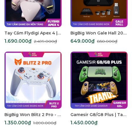
Tay Cầm Flydigi Apex 4 | Tay Cầm Chơi Game Apex 4 | Bluetooth Wireless | IOS, Android và PC [BH12T]
BigBig Won Gale Hall 2024 | Tay Cầm Chơi Game Không Dây 2.4G | Hỗ Trợ Kết Nối Đa Nền Tảng, Tính Năng Vượt Trội
1.690.000₫
649.000₫
2.499.000₫
850.000₫
BigBig Won Blitz 2 Pro - Tay Cầm Chơi Game Đa Năng BigBig Won Blitz 2 Pro | Phiên Bản TMR hỗ trợ đa nền tảng Switch / PC / Android / iOS
Gamesir G8/G8 Plus | Tay cầm chơi game dành cho điện thoại hỗ trợ đa nền tảng | OS, ANDROID, SWITCH, PC
1.350.000₫
1.450.000₫
1.890.000₫