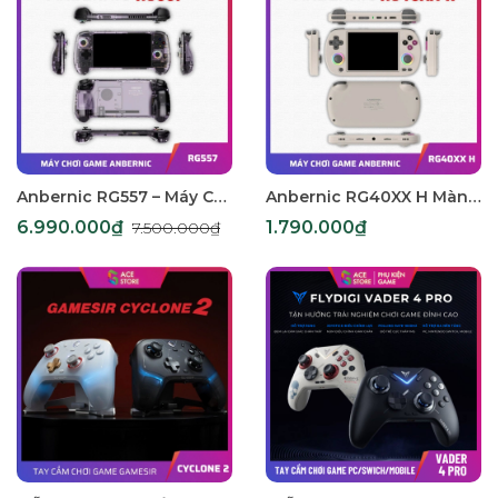
Anbernic RG557 – Máy Chơi Game Cầm Tay Android Màn Hình AMOLED 5.5 inch
Anbernic RG40XX H Màn Hình Ngang - Máy chơi game Retro giả lập hỗ trợ xuất TV và tay cầm chơi game
6.990.000₫
1.790.000₫
7.500.000₫