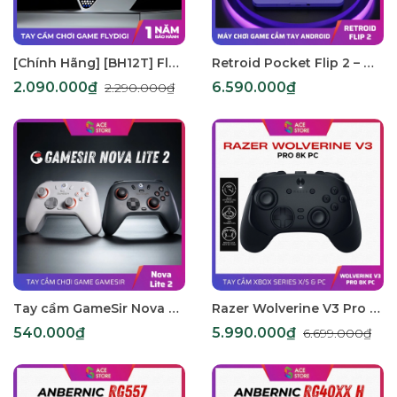
[Chính Hãng] [BH12T] Flydigi Apex 5 Elite - Tay Cầm Chơi Game Cho PC / Mobile / Nintendo Switch
Retroid Pocket Flip 2 – Máy Chơi Game Cầm Tay Màn Gập, Chạy Android 13, Hỗ Trợ Game PS2/PC/Cloud
2.090.000₫
6.590.000₫
2.290.000₫
Tay cầm GameSir Nova Lite 2 hỗ trợ đa nền tảng dành cho PC/Steam/NS/Mobile
Razer Wolverine V3 Pro 8K PC – Tay cầm esports nhanh nhất cho game thủ PC
540.000₫
5.990.000₫
6.699.000₫