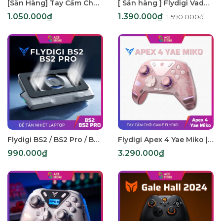
[Sẵn Hàng] Tay Cầm Chơi Game GameSir CYCLONE 2 | Tay cầm chơi game GameSir hỗ trợ đa nền tảng IOS, ANDROID, SWITCH, PC, Steam Deck
[ Sẵn hàng ] Flydigi Vader 4 Pro | Tay Cầm Chơi Game 1000Hz – Hỗ Trợ Mobile, PC, Switch
1.050.000₫
1.390.000₫
1.590.000₫
Flydigi BS2 / BS2 Pro / BS3 | Để tản nhiệt laptop cao cấp không tiếng ồn, tích hợp 4 chế độ làm mát
Flydigi Apex 4 Yae Miko | Tay cầm chơi game trên IOS, Android và PC
990.000₫
3.290.000₫