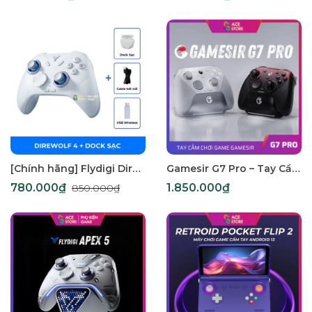
[Chính hãng] Flydigi Direwolf 4 – Tay Cầm Chơi Game Đa Nền Tảng, Polling Rate 1000Hz, Joystick Tùy Chỉnh Lực
Gamesir G7 Pro – Tay Cầm Xbox & PC 3 Chế Độ | Optical, TMR, Hall Effect
780.000₫
1.850.000₫
850.000₫