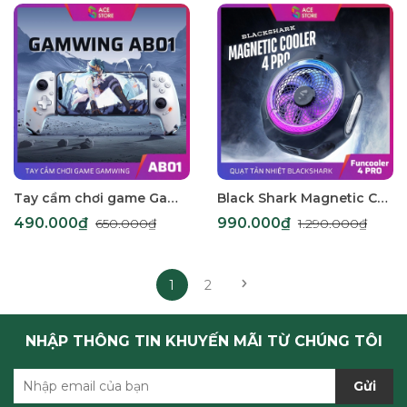
Tay cầm chơi game Gamwing AB01 - Máy chơi game hỗ trợ đa nền tảng với sạc nhanh và jack tai nghe 3.5mm cho Switch, Android, iOS, PC | Gace Store
Black Shark Magnetic Cooler 4 Pro - Quạt Tản Nhiệt Từ Tính Tối Ưu Cho Điện Thoại Chơi Game | Công suất 27W | Led RGB Gaming
490.000₫
990.000₫
650.000₫
1.290.000₫
1
2
NHẬP THÔNG TIN KHUYẾN MÃI TỪ CHÚNG TÔI
Gửi