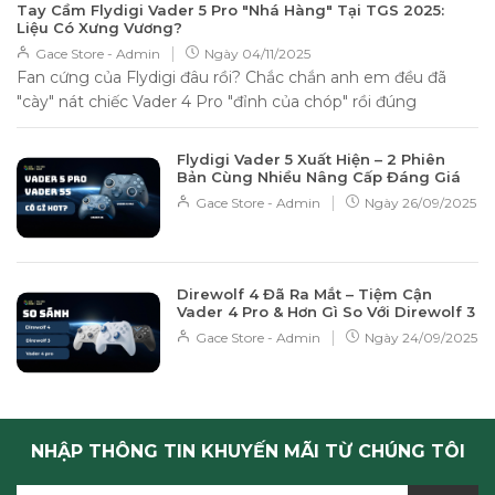
Tay Cầm Flydigi Vader 5 Pro "Nhá Hàng" Tại TGS 2025:
Liệu Có Xưng Vương?
|
Gace Store - Admin
Ngày
04/11/2025
Fan cứng của Flydigi đâu rồi? Chắc chắn anh em đều đã
"cày" nát chiếc Vader 4 Pro "đỉnh của chóp" rồi đúng
không? Không...
Flydigi Vader 5 Xuất Hiện – 2 Phiên
Bản Cùng Nhiều Nâng Cấp Đáng Giá
|
Gace Store - Admin
Ngày
26/09/2025
Direwolf 4 Đã Ra Mắt – Tiệm Cận
Vader 4 Pro & Hơn Gì So Với Direwolf 3
|
Gace Store - Admin
Ngày
24/09/2025
NHẬP THÔNG TIN KHUYẾN MÃI TỪ CHÚNG TÔI