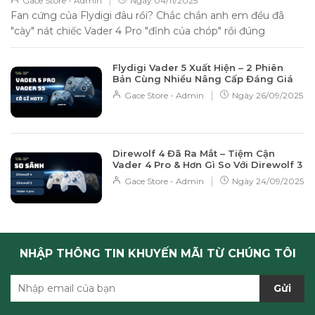
|
Gace Store - Admin
Ngày
04/11/2025
Fan cứng của Flydigi đâu rồi? Chắc chắn anh em đều đã
"cày" nát chiếc Vader 4 Pro "đỉnh của chóp" rồi đúng
không? Không...
Flydigi Vader 5 Xuất Hiện – 2 Phiên
Bản Cùng Nhiều Nâng Cấp Đáng Giá
|
Gace Store - Admin
Ngày
26/09/2025
Direwolf 4 Đã Ra Mắt – Tiệm Cận
Vader 4 Pro & Hơn Gì So Với Direwolf 3
|
Gace Store - Admin
Ngày
24/09/2025
NHẬP THÔNG TIN KHUYẾN MÃI TỪ CHÚNG TÔI
Gửi