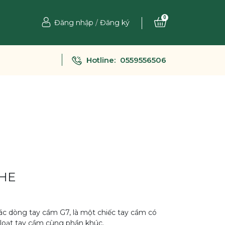
0
Đăng nhập
/
Đăng ký
Hotline:
0559556506
7HE
ác dòng tay cầm G7, là một chiếc tay cầm có
loạt tay cầm cùng phần khúc.