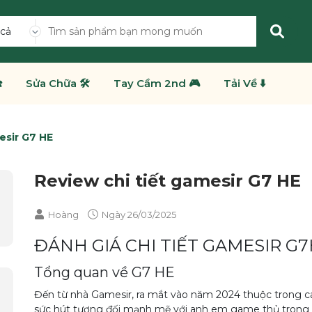
 cả
️
Sửa Chữa 🛠️
Tay Cầm 2nd 🎮
Tải Về ⬇️
esir G7 HE
Review chi tiết gamesir G7 HE
Hoàng
Ngày
26/03/2025
ĐÁNH GIÁ CHI TIẾT GAMESIR G
Tổng quan về G7 HE
Đến từ nhà Gamesir, ra mắt vào năm 2024 thuộc trong c
sức hút tương đối mạnh mẽ với anh em game thủ trong 