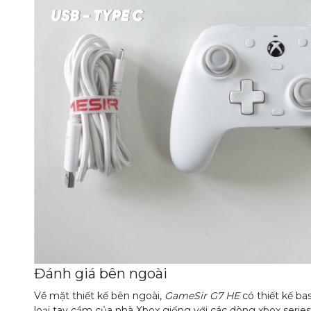
Đánh giá bên ngoài
Về mặt thiết kế bên ngoài,
GameSir G7 HE
có thiết kế ba
loại tay cầm của nhà Xbox giống với các dòng xbox series