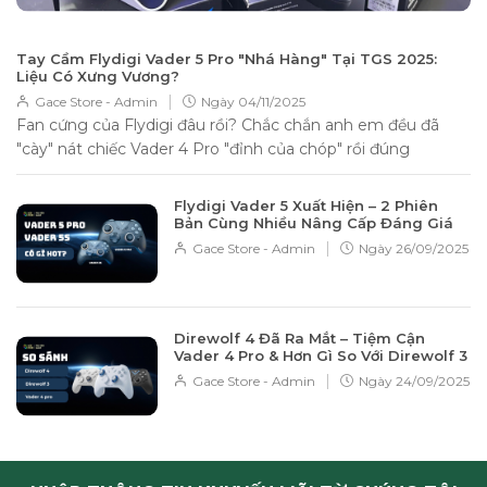
Tay Cầm Flydigi Vader 5 Pro "Nhá Hàng" Tại TGS 2025:
Liệu Có Xưng Vương?
|
Gace Store - Admin
Ngày
04/11/2025
Fan cứng của Flydigi đâu rồi? Chắc chắn anh em đều đã
"cày" nát chiếc Vader 4 Pro "đỉnh của chóp" rồi đúng
không? Không...
Flydigi Vader 5 Xuất Hiện – 2 Phiên
Bản Cùng Nhiều Nâng Cấp Đáng Giá
|
Gace Store - Admin
Ngày
26/09/2025
Direwolf 4 Đã Ra Mắt – Tiệm Cận
Vader 4 Pro & Hơn Gì So Với Direwolf 3
|
Gace Store - Admin
Ngày
24/09/2025