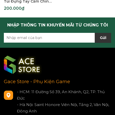
Túi Đựng Tay Cầm Chính Hãng Flydigi Cho Apex 5
200.000₫
NHẬP THÔNG TIN KHUYẾN MÃI TỪ CHÚNG TÔI
Gửi
Gace Store - Phụ Kiện Game
- HCM: 11 Đường Số 39, An Khánh, Q2, TP. Thủ
Đức
- Hà Nội: Saint Honore Viên Nội, Tầng 2, Vân Nội,
Đông Anh