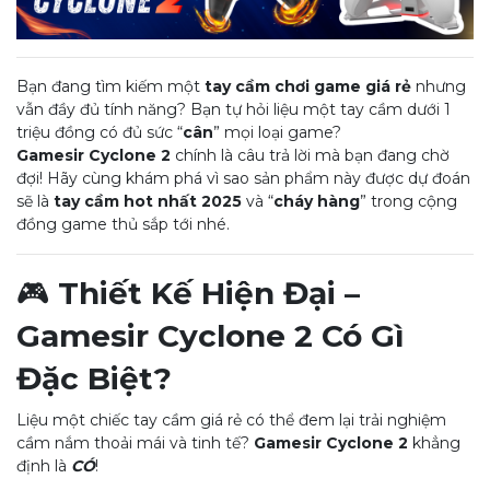
Bạn đang tìm kiếm một
tay cầm chơi game giá rẻ
nhưng
vẫn đầy đủ tính năng? Bạn tự hỏi liệu một tay cầm dưới 1
triệu đồng có đủ sức “
cân
” mọi loại game?
Gamesir Cyclone 2
chính là câu trả lời mà bạn đang chờ
đợi! Hãy cùng khám phá vì sao sản phẩm này được dự đoán
sẽ là
tay cầm hot nhất 2025
và “
cháy hàng
” trong cộng
đồng game thủ sắp tới nhé.
🎮
Thiết Kế Hiện Đại –
Gamesir Cyclone 2 Có Gì
Đặc Biệt?
Liệu một chiếc tay cầm giá rẻ có thể đem lại trải nghiệm
cầm nắm thoải mái và tinh tế?
Gamesir Cyclone 2
khẳng
định là
CÓ
!