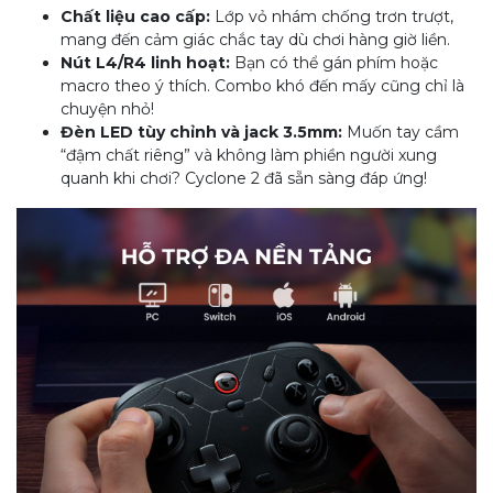
Chất liệu cao cấp:
Lớp vỏ nhám chống trơn trượt,
mang đến cảm giác chắc tay dù chơi hàng giờ liền.
Nút L4/R4 linh hoạt:
Bạn có thể gán phím hoặc
macro theo ý thích. Combo khó đến mấy cũng chỉ là
chuyện nhỏ!
Đèn LED tùy chỉnh và jack 3.5mm:
Muốn tay cầm
“đậm chất riêng” và không làm phiền người xung
quanh khi chơi? Cyclone 2 đã sẵn sàng đáp ứng!