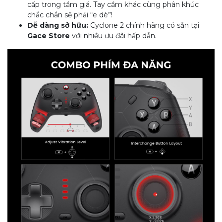
cấp trong tầm giá. Tay cầm khác cùng phân khúc
chắc chắn sẽ phải “e dè”!
Dễ dàng sở hữu:
Cyclone 2 chính hãng có sẵn tại
Gace Store
với nhiều ưu đãi hấp dẫn.