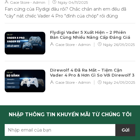
|
Gace Store - Admin
Ngày
04/11/2025
Fan cứng của Flydigi đâu rồi? Chắc chắn anh em đều đã
"cày" nát chiếc Vader 4 Pro "đỉnh của chóp" rồi đúng
không? Không...
Flydigi Vader 5 Xuất Hiện – 2 Phiên
Bản Cùng Nhiều Nâng Cấp Đáng Giá
|
Gace Store - Admin
Ngày
26/09/2025
Direwolf 4 Đã Ra Mắt – Tiệm Cận
Vader 4 Pro & Hơn Gì So Với Direwolf 3
|
Gace Store - Admin
Ngày
24/09/2025
NHẬP THÔNG TIN KHUYẾN MÃI TỪ CHÚNG TÔI
Gửi