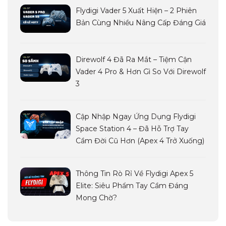
Flydigi Vader 5 Xuất Hiện – 2 Phiên
Bản Cùng Nhiều Nâng Cấp Đáng Giá
Direwolf 4 Đã Ra Mắt – Tiệm Cận
Vader 4 Pro & Hơn Gì So Với Direwolf
3
Cập Nhập Ngay Ứng Dụng Flydigi
Space Station 4 – Đã Hỗ Trợ Tay
Cầm Đời Cũ Hơn (Apex 4 Trở Xuống)
Thông Tin Rò Rỉ Về Flydigi Apex 5
Elite: Siêu Phẩm Tay Cầm Đáng
Mong Chờ?