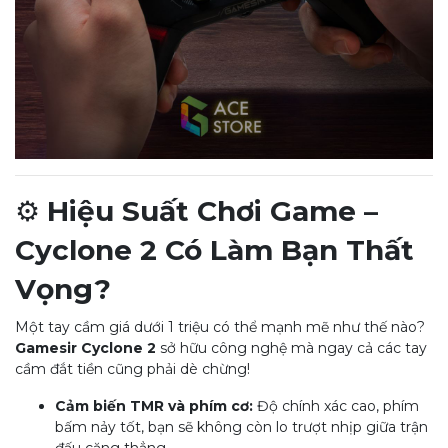
⚙️
Hiệu Suất Chơi Game –
Cyclone 2 Có Làm Bạn Thất
Vọng?
Một tay cầm giá dưới 1 triệu có thể mạnh mẽ như thế nào?
Gamesir Cyclone 2
sở hữu công nghệ mà ngay cả các tay
cầm đắt tiền cũng phải dè chừng!
Cảm biến TMR và phím cơ:
Độ chính xác cao, phím
bấm nảy tốt, bạn sẽ không còn lo trượt nhịp giữa trận
đấu căng thẳng.