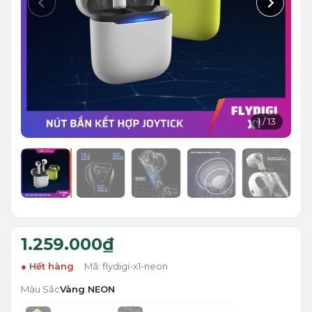
1
/
13
1.259.000₫
Hết hàng
Mã: flydigi-x1-neon
Màu Sắc
Vàng NEON