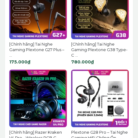
[Chính hãng] Tai Nghe
[Chính hãng] Tai Nghe
Gaming Plextone G27 Plus –
Gaming Plextone G38 Type-
...
C ...
175.000₫
780.000₫
[Chính hãng] Razer Kraken
Plextone G28 Pro – Tai Nghe
V4 Pro - Wireless RGB G...
Gaming HiFi Chống Ồn,...