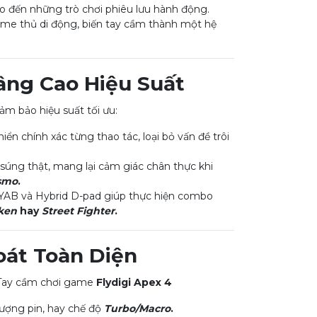
 đến những trò chơi phiêu lưu hành động.
ame thủ di động, biến tay cầm thành một hệ
Nâng Cao Hiệu Suất
m bảo hiệu suất tối ưu:
iển chính xác từng thao tác, loại bỏ vấn đề trôi
úng thật, mang lại cảm giác chân thực khi
ismo
.
AB và Hybrid D-pad giúp thực hiện combo
ken
hay
Street Fighter
.
oát Toàn Diện
 Tay cầm chơi game
Flydigi Apex 4
lượng pin, hay chế độ
Turbo/Macro
.