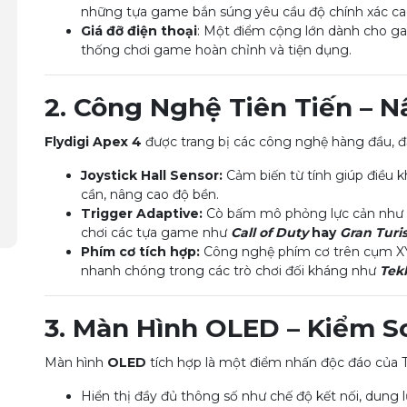
những tựa game bắn súng yêu cầu độ chính xác cao
Giá đỡ điện thoại
: Một điểm cộng lớn dành cho g
thống chơi game hoàn chỉnh và tiện dụng.
2. Công Nghệ Tiên Tiến – 
Flydigi Apex 4
được trang bị các công nghệ hàng đầu, đả
Joystick Hall Sensor:
Cảm biến từ tính giúp điều kh
cần, nâng cao độ bền.
Trigger Adaptive:
Cò bấm mô phỏng lực cản như s
chơi các tựa game như
Call of Duty
hay
Gran Tur
Phím cơ tích hợp:
Công nghệ phím cơ trên cụm XY
nhanh chóng trong các trò chơi đối kháng như
Tek
3. Màn Hình OLED – Kiểm S
Màn hình
OLED
tích hợp là một điểm nhấn độc đáo của
Hiển thị đầy đủ thông số như chế độ kết nối, dung 