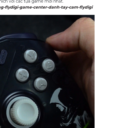
hích với các tựa game mới nhất.
ng-flydigi-game-center-danh-tay-cam-flydigi