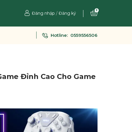
0
Đăng nhập
/
Đăng ký
Hotline:
0559556506
i Game Đỉnh Cao Cho Game