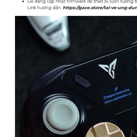
Dễ dàng cập nhật firmware để thiết bị luôn tương t
Link hướng dẫn:
https://gace.store/tai-ve-ung-du