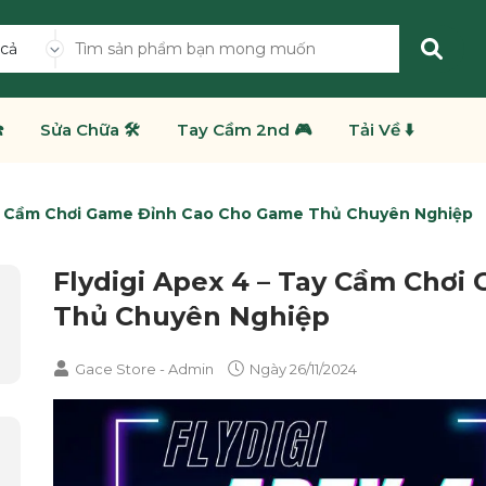
 cả
️
Sửa Chữa 🛠️
Tay Cầm 2nd 🎮
Tải Về ⬇️
ay Cầm Chơi Game Đỉnh Cao Cho Game Thủ Chuyên Nghiệp
Flydigi Apex 4 – Tay Cầm Chơ
Thủ Chuyên Nghiệp
Gace Store - Admin
Ngày
26/11/2024