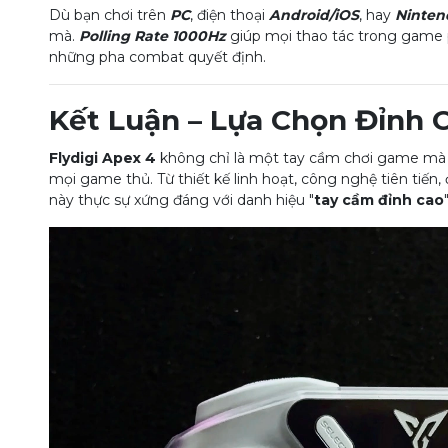
Dù bạn chơi trên
PC
, điện thoại
Android/iOS
, hay
Ninten
mà.
Polling Rate 1000Hz
giúp mọi thao tác trong game ph
những pha combat quyết định.
Kết Luận – Lựa Chọn Đỉnh C
Flydigi Apex 4
không chỉ là một tay cầm chơi game mà 
mọi game thủ. Từ thiết kế linh hoạt, công nghệ tiên tiế
này thực sự xứng đáng với danh hiệu "
tay cầm đỉnh cao
"