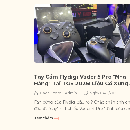
Tay Cầm Flydigi Vader 5 Pro "Nhá
Hàng" Tại TGS 2025: Liệu Có Xưng
Vương?
|
Gace Store - Admin
Ngày
04/11/2025
Fan cứng của Flydigi đâu rồi? Chắc chắn anh e
đều đã "cày" nát chiếc Vader 4 Pro "đỉnh của ch
rồi đúng không? Không...
Xem thêm