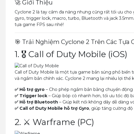
🚀 Giới Thiệu
Cyclone 2 là tay cầm đa năng nhưng cũng rất tối ưu cho
gyro, trigger lock, macro, turbo, Bluetooth và jack 3.5
tựa game FPS sau nhé!
🎯 Trải Nghiệm Cyclone 2 Trên Các Tựa
1. 🎖 Call of Duty Mobile (iOS)
Call of Duty Mobile là một tựa game bắn súng phổ biến 
và ngắm bắn chính xác. Cyclone 2 mang lại nhiều lợi thế 
✅ Hỗ trợ gyro
– Cho phép ngắm bắn bằng chuyển động ta
✅ Trigger lock
– Giúp bóp cò nhanh hơn, tối ưu tốc độ b
✅ Hỗ trợ Bluetooth
– Giúp kết nối không dây dễ dàng với
✅ Call of Duty Mobile hỗ trợ Gyro
, giúp tăng cường độ
2. ⚔️ Warframe (PC)