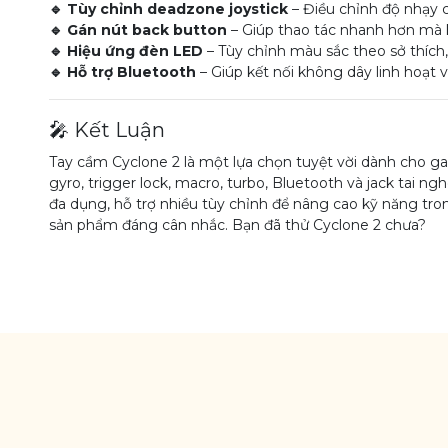
🔹 Tùy chỉnh deadzone joystick
– Điều chỉnh độ nhạy 
🔹 Gán nút back button
– Giúp thao tác nhanh hơn mà k
🔹 Hiệu ứng đèn LED
– Tùy chỉnh màu sắc theo sở thích,
🔹 Hỗ trợ Bluetooth
– Giúp kết nối không dây linh hoạt v
🎤 Kết Luận
Tay cầm Cyclone 2 là một lựa chọn tuyệt vời dành cho g
gyro, trigger lock, macro, turbo, Bluetooth và jack tai
đa dụng, hỗ trợ nhiều tùy chỉnh để nâng cao kỹ năng tr
sản phẩm đáng cân nhắc. Bạn đã thử Cyclone 2 chưa?