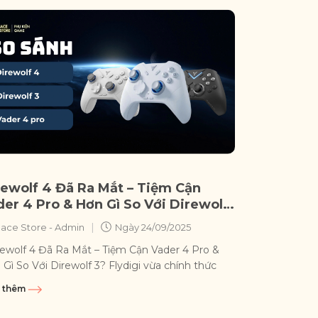
rewolf 4 Đã Ra Mắt – Tiệm Cận
der 4 Pro & Hơn Gì So Với Direwolf
|
ace Store - Admin
Ngày
24/09/2025
ewolf 4 Đã Ra Mắt – Tiệm Cận Vader 4 Pro &
Gì So Với Direwolf 3? Flydigi vừa chính thức
 ra Direwolf 4...
 thêm