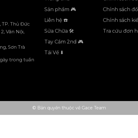
Sản phẩm 🎮
Chính sách đổi
Liên hệ ☎️
Chính sách k
, TP. Thủ Đức
Sửa Chữa 🛠️
Tra cứu đơn 
2, Vân Nội,
Tay Cầm 2nd 🎮
ng, Sơn Trà
Tải Về ⬇️
ngày trong tuần
© Bản quyền thuộc về Gace Team