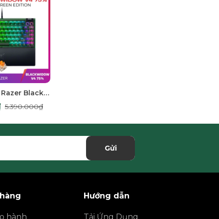
Bàn phím cơ Razer BlackWidow V4 75% Phantom Green Edition RGB Hotswap Razer Switch Orange RZ03-05003300-R3M1
₫
5.390.000₫
Gửi
 hàng
Hướng dẫn
ảo hành
Tải Ứng Dụng