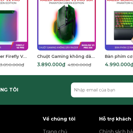
Lót chuột Razer Firefly V2 Pro RGB Phantom Green Edition RZ02-04920300-R3M1
Chuột Gaming không dây Razer Basilisk V3 Pro 35K Phantom Green Edition RZ01-05240300-R3A1
3.890.000₫
4.990.000
3.090.000₫
4.590.000₫
NG TÔI
Về chúng tôi
Hỗ trợ khách
Trang chủ
Chính sách b