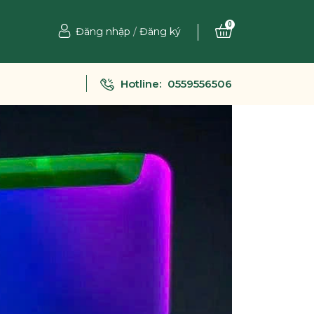
0
Đăng nhập
/
Đăng ký
Hotline:
0559556506