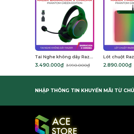
Tai Nghe không dây Razer Barracuda X Chroma Phantom Green Edition RZ04-05220300-R3M1
3.490.000₫
2.890.000₫
3.990.000₫
NHẬP THÔNG TIN KHUYẾN MÃI TỪ CHÚ