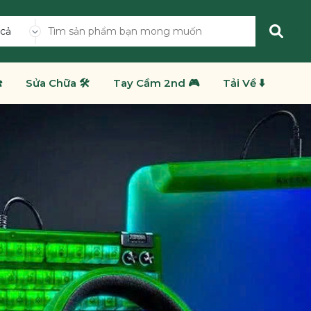
 cả
️
Sửa Chữa 🛠️
Tay Cầm 2nd 🎮
Tải Về ⬇️