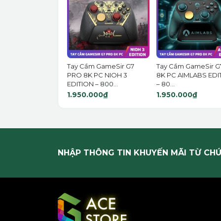
Tay Cầm GameSir G7
Tay Cầm GameSir G
PRO 8K PC NIOH 3
8K PC AIMLABS EDI
EDITION – 800...
– 80...
1.950.000₫
1.950.000₫
NHẬP THÔNG TIN KHUYẾN MÃI TỪ CHÚ