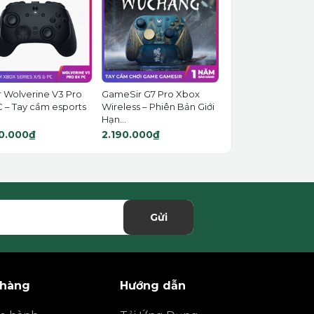
 Wolverine V3 Pro
GameSir G7 Pro Xbox
 – Tay cầm esports
Wireless – Phiên Bản Giới
Hạn...
0.000₫
2.190.000₫
Gửi
 hàng
Hướng dẫn