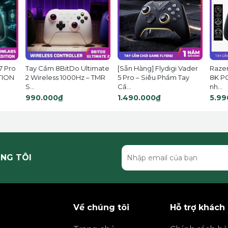
7 Pro
Tay Cầm 8BitDo Ultimate
[Sẵn Hàng] Flydigi Vader
Razer
TION
2 Wireless 1000Hz – TMR
5 Pro – Siêu Phẩm Tay
8K PC
S...
Cầ...
nh...
990.000₫
1.490.000₫
5.99
NG TÔI
Về chúng tôi
Hỗ trợ khách