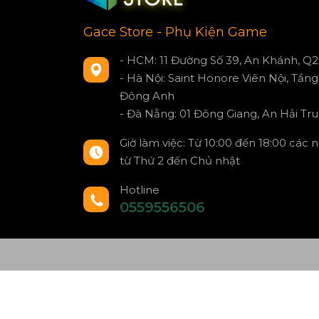
Gace Store - Phụ Kiện Game
- HCM: 11 Đường Số 39, An Khánh, Q2
- Hà Nội: Saint Honore Viên Nội, Tầng 
Đông Anh
- Đà Nẵng: 01 Đông Giang, An Hải Tru
Giờ làm việc: Từ 10:00 đến 18:00 các 
từ Thứ 2 đến Chủ nhật
Hotline
0559556506