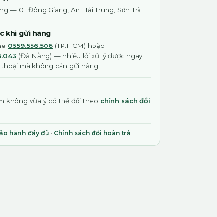
ng — 01 Đông Giang, An Hải Trung, Sơn Trà
ớc khi gửi hàng
ine
0559.556.506
(TP.HCM) hoặc
6.043
(Đà Nẵng) — nhiều lỗi xử lý được ngay
 thoại mà không cần gửi hàng.
 không vừa ý có thể đổi theo
chính sách đổi
.
bảo hành đầy đủ
·
Chính sách đổi hoàn trả