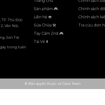
Trang chủ
Chính sách b
Sản phẩm 🎮
Chính sách đổi
Liên hệ ☎️
Chính sách k
, TP. Thủ Đức
Sửa Chữa 🛠️
Tra cứu đơn 
2, Vân Nội,
Tay Cầm 2nd 🎮
ng, Sơn Trà
Tải Về ⬇️
ngày trong tuần
© Bản quyền thuộc về Gace Team