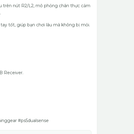
au trên nút R2/L2, mô phỏng chân thực cảm
.
tay tốt, giúp bạn chơi lâu mà không bị mỏi.
B Receiver.
nggear #ps5dualsense