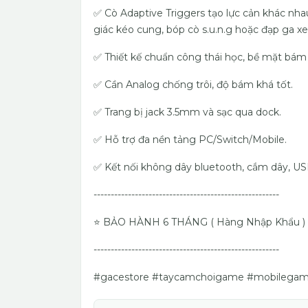
✅ Cò Adaptive Triggers tạo lực cản khác nh
giác kéo cung, bóp cò s.u.n.g hoặc đạp ga xe
✅ Thiết kế chuẩn công thái học, bề mặt bám 
✅ Cần Analog chống trôi, độ bám khá tốt.
✅ Trang bị jack 3.5mm và sạc qua dock.
✅ Hỗ trợ đa nền tảng PC/Switch/Mobile.
✅ Kết nối không dây bluetooth, cắm dây, US
------------------------------------------------------
⭐️ BẢO HÀNH 6 THÁNG ( Hàng Nhập Khẩu )
------------------------------------------------------
#gacestore #taycamchoigame #mobilegami