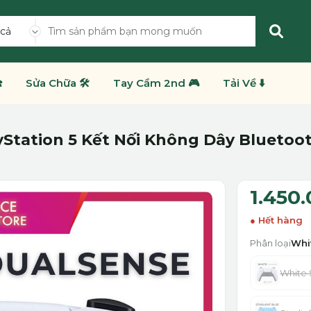
 cả
️
Sửa Chữa 🛠️
Tay Cầm 2nd 🎮
Tải Về ⬇️
Station 5 Kết Nối Không Dây Bluetoot
1.450
Hết hàng
Phân loại
Whi
White 