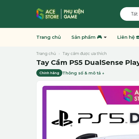
Tất
Trang chủ
Sản phẩm 🎮
Liên hệ ☎
Trang chủ
›
Tay cầm được ưa thích
Tay Cầm PS5 DualSense Play
Thông số & mô tả
Chính hãng