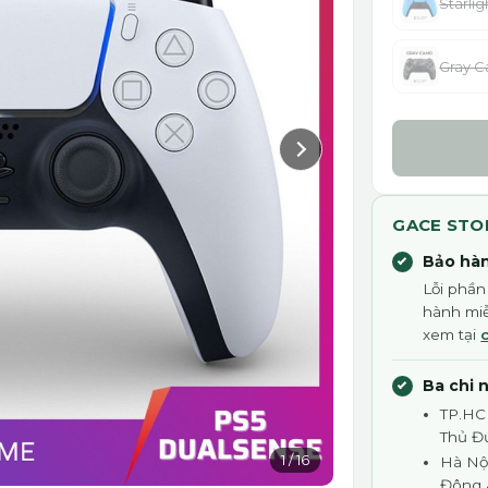
Starlig
Gray 
GACE STO
Bảo hàn
Lỗi phần
hành miễ
xem tại
Ba chi 
TP.HC
Thủ Đ
1
/
16
Hà Nội
Đông