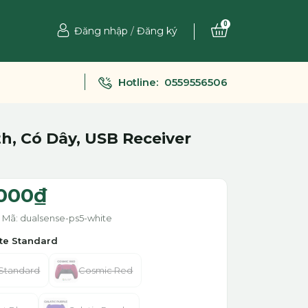
0
Đăng nhập
/
Đăng ký
Hotline:
0559556506
h, Có Dây, USB Receiver
.000₫
Mã: dualsense-ps5-white
te Standard
Standard
Cosmic Red