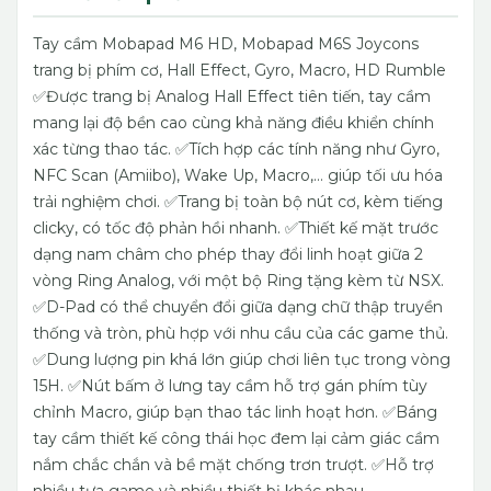
Tay cầm Mobapad M6 HD, Mobapad M6S Joycons
trang bị phím cơ, Hall Effect, Gyro, Macro, HD Rumble
✅Được trang bị Analog Hall Effect tiên tiến, tay cầm
mang lại độ bền cao cùng khả năng điều khiển chính
xác từng thao tác.
✅Tích hợp các tính năng như Gyro,
NFC Scan (Amiibo), Wake Up, Macro,… giúp tối ưu hóa
trải nghiệm chơi.
✅Trang bị toàn bộ nút cơ, kèm tiếng
clicky, có tốc độ phản hồi nhanh.
✅Thiết kế mặt trước
dạng nam châm cho phép thay đổi linh hoạt giữa 2
vòng Ring Analog, với một bộ Ring tặng kèm từ NSX.
✅D-Pad có thể chuyển đổi giữa dạng chữ thập truyền
thống và tròn, phù hợp với nhu cầu của các game thủ.
✅Dung lượng pin khá lớn giúp chơi liên tục trong vòng
15H.
✅Nút bấm ở lưng tay cầm hỗ trợ gán phím tùy
chỉnh Macro, giúp bạn thao tác linh hoạt hơn.
✅Báng
tay cầm thiết kế công thái học đem lại cảm giác cầm
nắm chắc chắn và bề mặt chống trơn trượt.
✅Hỗ trợ