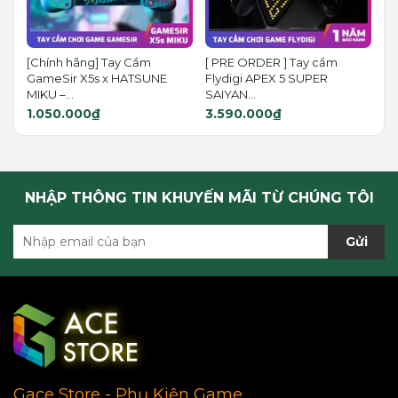
[Chính hãng] Tay Cầm
[ PRE ORDER ] Tay cầm
GameSir X5s x HATSUNE
Flydigi APEX 5 SUPER
MIKU –...
SAIYAN...
1.050.000₫
3.590.000₫
NHẬP THÔNG TIN KHUYẾN MÃI TỪ CHÚNG TÔI
Gửi
Gace Store - Phụ Kiện Game