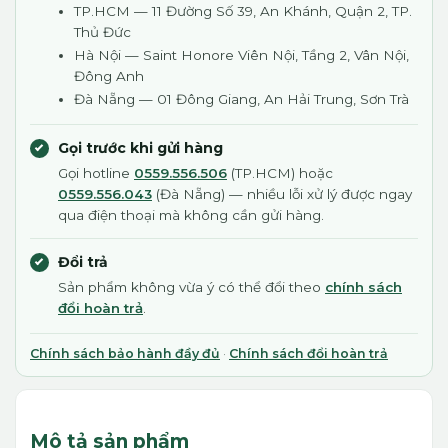
TP.HCM — 11 Đường Số 39, An Khánh, Quận 2, TP.
Thủ Đức
Hà Nội — Saint Honore Viên Nội, Tầng 2, Vân Nội,
Đông Anh
Đà Nẵng — 01 Đông Giang, An Hải Trung, Sơn Trà
Gọi trước khi gửi hàng
Gọi hotline
0559.556.506
(TP.HCM) hoặc
0559.556.043
(Đà Nẵng) — nhiều lỗi xử lý được ngay
qua điện thoại mà không cần gửi hàng.
Đổi trả
Sản phẩm không vừa ý có thể đổi theo
chính sách
đổi hoàn trả
.
Chính sách bảo hành đầy đủ
·
Chính sách đổi hoàn trả
Mô tả sản phẩm