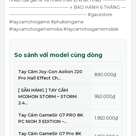
nhiều tựa game và nhiều thiết bị khác nhau.
---------------
---------------------------------------
⭐️ BẢO HÀNH 6 THÁNG
---
---------------------------------------------------
#gacestore
#taycamchoigame #phukiengame
#taycamchoigamemoba #taycamchoigamemobile
So sánh với model cùng dòng
Tay Cầm Joy-Con Aolion J20
890.000₫
Pro Hall Effect Ch...
[ SẴN HÀNG ] TAY CẦM
MOJHON STORM – STORM
950.000₫
2.4...
Tay Cầm GameSir G7 PRO 8K
1.950.000₫
PC NIOH 3 EDITION –...
Tay Cầm GameSir G7 Pro 8K