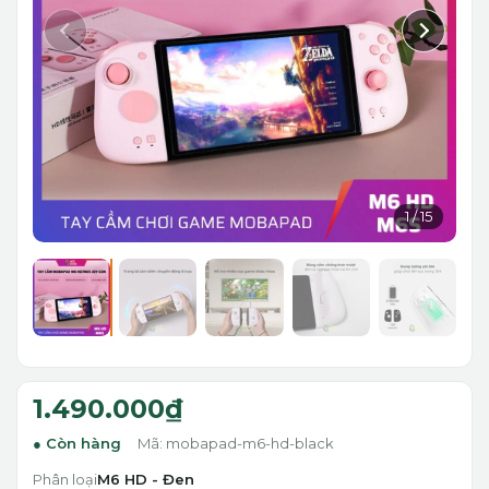
1
/
15
1.490.000₫
Còn hàng
Mã: mobapad-m6-hd-black
Phân loại
M6 HD - Đen