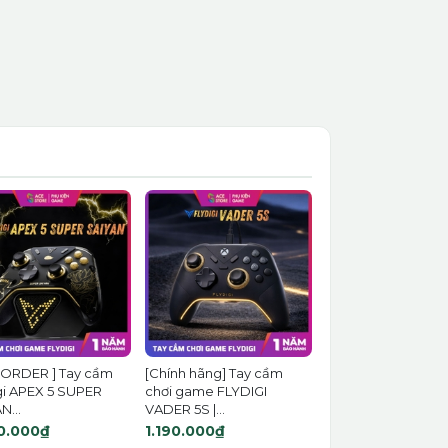
 ORDER ] Tay cầm
[Chính hãng] Tay cầm
gi APEX 5 SUPER
chơi game FLYDIGI
N...
VADER 5S |...
0.000₫
1.190.000₫