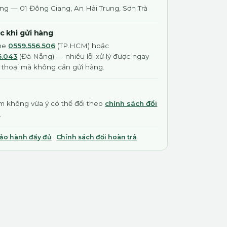
ng — 01 Đông Giang, An Hải Trung, Sơn Trà
ớc khi gửi hàng
ine
0559.556.506
(TP.HCM) hoặc
6.043
(Đà Nẵng) — nhiều lỗi xử lý được ngay
 thoại mà không cần gửi hàng.
 không vừa ý có thể đổi theo
chính sách đổi
.
bảo hành đầy đủ
·
Chính sách đổi hoàn trả