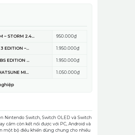
– STORM 2.4...
950.000₫
 EDITION –...
1.950.000₫
S EDITION ...
1.950.000₫
HATSUNE MI...
1.050.000₫
nghiệp
rên Nintendo Switch, Switch OLED và Switch
tay cầm còn kết nối được với PC, Android và
ần một bộ điều khiển dùng chung cho nhiều