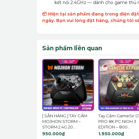
kết nối 2.4GHz — dành cho game thủ m
📦 Hiện tại sản phẩm đang trong diện đặt
ngày. Bạn vui lòng đặt hàng, chúng tôi s
Sản phẩm liên quan
[ SẴN HÀNG ] TAY CẦM
Tay Cầm GameSir G
MOJHON STORM –
PRO 8K PC NIOH 3
STORM 2.4G 20...
EDITION – 800...
950.000₫
1.950.000₫