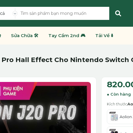
 cả
️
Sửa Chữa 🛠️
Tay Cầm 2nd 🎮
Tải Về ⬇️
Pro Hall Effect Cho Nintendo Switch O
820.0
Còn hàng
Kích thước
Ao
Aolion