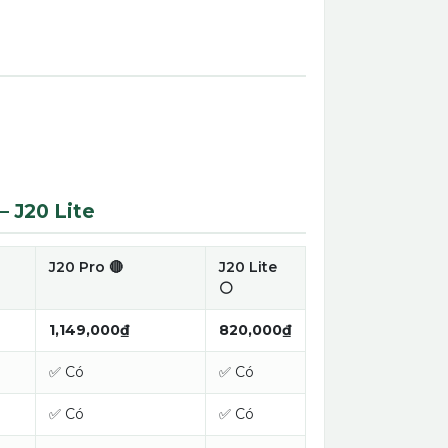
– J20 Lite
J20 Pro 🔴
J20 Lite
⚪
1,149,000₫
820,000₫
✅ Có
✅ Có
✅ Có
✅ Có