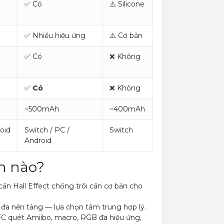
✅ Có
⚠️ Silicone
✅ Nhiều hiệu ứng
⚠️ Cơ bản
✅ Có
❌ Không
✅
Có
❌ Không
~500mAh
~400mAh
oid
Switch / PC /
Switch
Android
n nào?
ần Hall Effect chống trôi cần cơ bản cho
a nền tảng — lựa chọn tầm trung hợp lý.
C quét Amiibo, macro, RGB đa hiệu ứng,