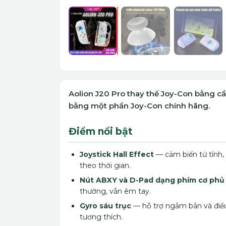
Aolion J20 Pro thay thế Joy-Con bằng cần
bằng một phần Joy-Con chính hãng.
Điểm nổi bật
Joystick Hall Effect
— cảm biến từ tính,
theo thời gian.
Nút ABXY và D-Pad dạng phím cơ phủ 
thường, vẫn êm tay.
Gyro sáu trục
— hỗ trợ ngắm bắn và điề
tương thích.