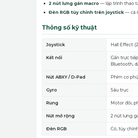
2 nút lưng gán macro
— lập trình thao tá
Đèn RGB tùy chỉnh trên joystick
— cá n
Thông số kỹ thuật
Joystick
Hall Effect (
Kết nối
Gắn trực tiế
Bluetooth, 
Nút ABXY / D-Pad
Phím cơ phủ 
Gyro
Sáu trục
Rung
Motor đôi, 
Nút mở rộng
2 nút lưng 
Đèn RGB
Có, tùy chỉnh