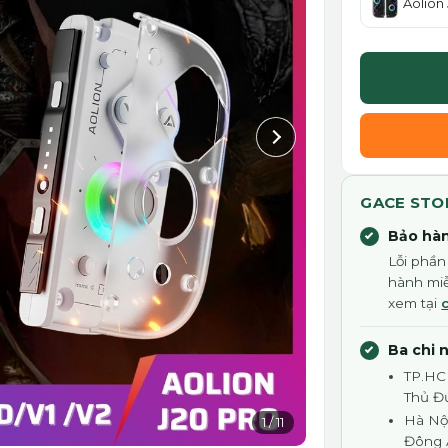
Aolion 
GACE STO
Bảo hàn
Lỗi phần
hành miễ
xem tại
Ba chi 
TP.HC
Thủ Đ
Hà Nội
1
/
11
Đông