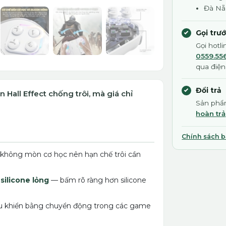
Đà Nẵ
Gọi trư
Gọi hotl
0559.55
qua điện
Đổi trả
 Hall Effect chống trôi, mà giá chỉ
Sản phẩm
hoàn trả
Chính sách 
 không mòn cơ học nên hạn chế trôi cần
silicone lỏng
— bấm rõ ràng hơn silicone
u khiển bằng chuyển động trong các game