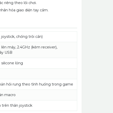
c riêng theo lối chơi.
hân hóa giao diện tay cầm.
2 joystick, chống trôi cần)
p lên máy, 2.4GHz (kèm receiver),
dây USB
silicone lỏng
phản hồi rung theo tình huống trong game
gán macro
 trên thân joystick