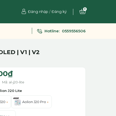
0
Đăng nhập
/
Đăng ký
Hotline:
0559556506
LED | V1 | V2
00₫
Mã: al-j20-lite
lion J20 Lite
 J20
Aolion J20 Pro