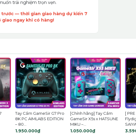
uốn trải nghiệm trọn vẹn.
 trước — thời gian giao hàng dự kiến 7
ẽ giao ngay khi có hàng!
7
Tay Cầm GameSir G7 Pro
[Chính hãng] Tay Cầm
[ PRE
8K PC AIMLABS EDITION
GameSir X5s x HATSUNE
Flydi
– 80...
MIKU –...
SAIYA
1.950.000₫
1.050.000₫
3.59