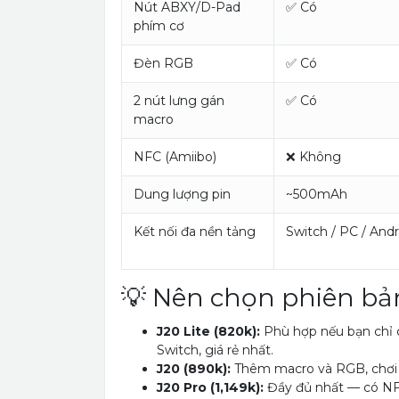
Nút ABXY/D-Pad
✅ Có
phím cơ
Đèn RGB
✅ Có
2 nút lưng gán
✅ Có
macro
NFC (Amiibo)
❌ Không
Dung lượng pin
~500mAh
Kết nối đa nền tảng
Switch / PC / Andr
💡 Nên chọn phiên bả
J20 Lite (820k):
Phù hợp nếu bạn chỉ c
Switch, giá rẻ nhất.
J20 (890k):
Thêm macro và RGB, chơi đ
J20 Pro (1,149k):
Đầy đủ nhất — có NF