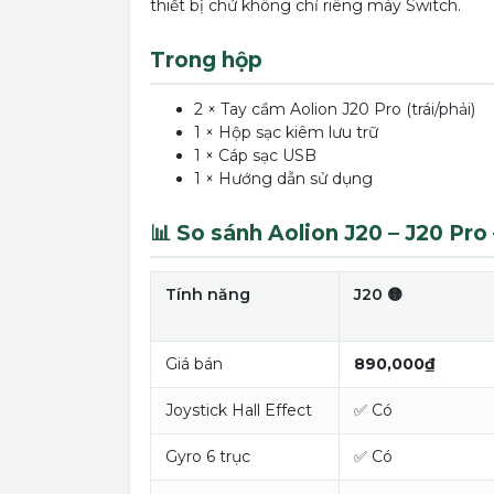
thiết bị chứ không chỉ riêng máy Switch.
Trong hộp
2 × Tay cầm Aolion J20 Pro (trái/phải)
1 × Hộp sạc kiêm lưu trữ
1 × Cáp sạc USB
1 × Hướng dẫn sử dụng
📊 So sánh Aolion J20 – J20 Pro 
Tính năng
J20 🟡
Giá bán
890,000₫
Joystick Hall Effect
✅ Có
Gyro 6 trục
✅ Có