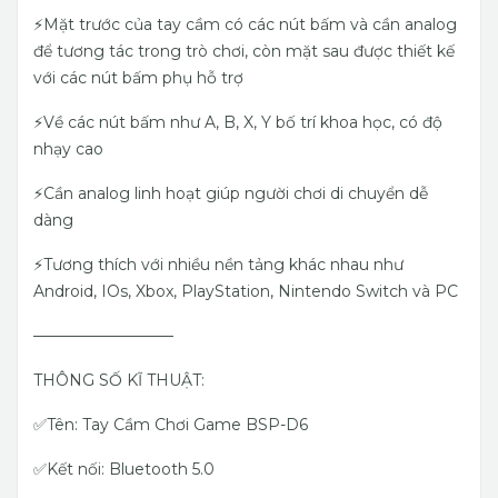
⚡️Mặt trước của tay cầm có các nút bấm và cần analog
để tương tác trong trò chơi, còn mặt sau được thiết kế
với các nút bấm phụ hỗ trợ
⚡️Về các nút bấm như A, B, X, Y bố trí khoa học, có độ
nhạy cao
⚡️Cần analog linh hoạt giúp người chơi di chuyển dễ
dàng
⚡️Tương thích với nhiều nền tảng khác nhau như
Android, IOs, Xbox, PlayStation, Nintendo Switch và PC
—————————
THÔNG SỐ KĨ THUẬT:
✅Tên: Tay Cầm Chơi Game BSP-D6
✅Kết nối: Bluetooth 5.0