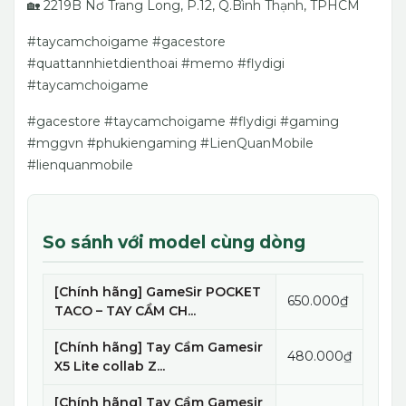
🏡 2219B Nơ Trang Long, P.12, Q.Bình Thạnh, TPHCM
#taycamchoigame #gacestore
#quattannhietdienthoai #memo #flydigi
#taycamchoigame
#gacestore #taycamchoigame #flydigi #gaming
#mggvn #phukiengaming #LienQuanMobile
#lienquanmobile
So sánh với model cùng dòng
[Chính hãng] GameSir POCKET
650.000₫
TACO – TAY CẦM CH...
[Chính hãng] Tay Cầm Gamesir
480.000₫
X5 Lite collab Z...
[Chính hãng] Tay Cầm Gamesir