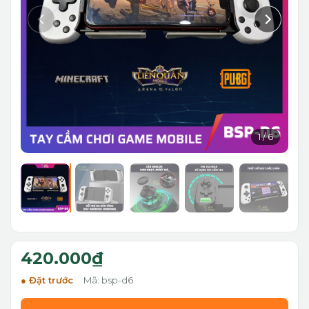
1
/
6
420.000₫
Đặt trước
Mã: bsp-d6