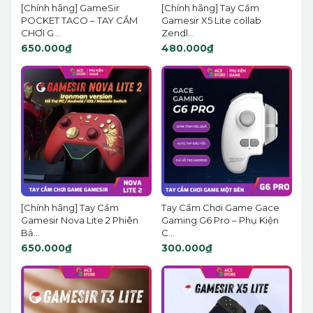
[Chính hãng] GameSir
[Chính hãng] Tay Cầm
POCKET TACO – TAY CẦM
Gamesir X5 Lite collab
CHƠI G...
Zendl...
650.000₫
480.000₫
[Chính hãng] Tay Cầm
Tay Cầm Chơi Game Gace
Gamesir Nova Lite 2 Phiên
Gaming G6 Pro – Phụ Kiện
Bả...
C...
650.000₫
300.000₫