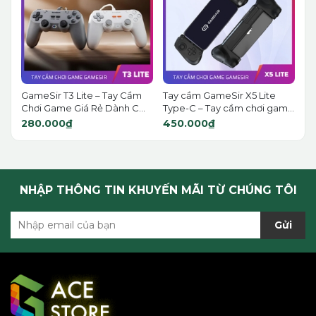
GameSir T3 Lite – Tay Cầm
Tay cầm GameSir X5 Lite
Chơi Game Giá Rẻ Dành C...
Type-C – Tay cầm chơi gam...
280.000₫
450.000₫
NHẬP THÔNG TIN KHUYẾN MÃI TỪ CHÚNG TÔI
Gửi