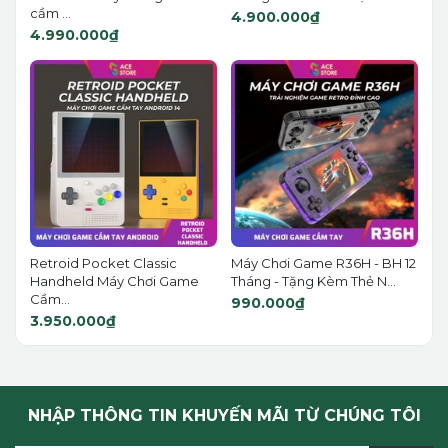
cầm ...
4.900.000₫
4.990.000₫
Retroid Pocket Classic
Máy Chơi Game R36H - BH 12
Handheld Máy Chơi Game
Tháng - Tặng Kèm Thẻ N...
Cầm...
990.000₫
3.950.000₫
NHẬP THÔNG TIN KHUYẾN MÃI TỪ CHÚNG TÔI