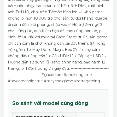
bấm siêu nhạy, sạc nhanh.
✅ Kết nối HDMI, xuất hình
ảnh Full HD, chơi trên TV/màn hình lớn.
✅ Kho game
khổng lồ: hơn 10.000 trò chơi sẵn, từ đối kháng, đua xe,
đi cảnh đến mô phỏng, nhập vai.
✅ Hỗ trợ 2–4 người
chơi cùng lúc, quá thích hợp để chơi cùng bạn bè, gia
đình!
🎁 Ưu đãi khi mua tại Gace Store:
🌟 Cài sẵn game,
chỉ cần cắm là chơi, không cần cài đặt thêm.
📦 Trong
hộp gồm:
1 x Máy Retro Magic Box X7
2 x Tay cầm
không dây nâng cấp
1 x Cáp HDMI
1 x Cáp sạc USB
1 x
Hướng dẫn sử dụng
💥 Hàng chính hãng, bảo hành 12
tháng, lỗi 1 đổi 1 trong 7 ngày đầu.
-----------------------------
-------------------------
#gacestore #phukiengame
#taycamchoigame #maychoigame #retrogaming
So sánh với model cùng dòng