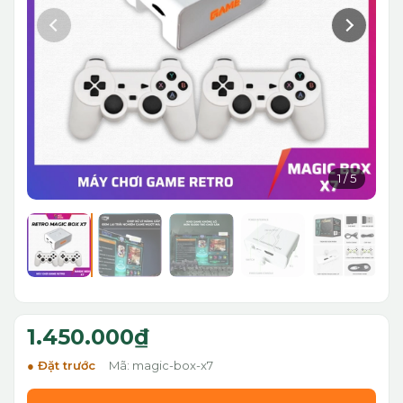
1
/
5
1.450.000₫
Đặt trước
Mã: magic-box-x7