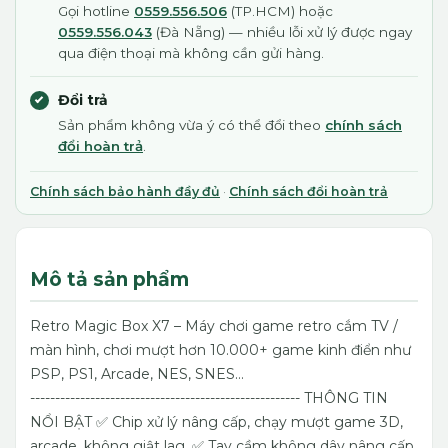
Gọi hotline
0559.556.506
(TP.HCM) hoặc
0559.556.043
(Đà Nẵng) — nhiều lỗi xử lý được ngay
qua điện thoại mà không cần gửi hàng.
Đổi trả
Sản phẩm không vừa ý có thể đổi theo
chính sách
đổi hoàn trả
.
Chính sách bảo hành đầy đủ
·
Chính sách đổi hoàn trả
Mô tả sản phẩm
Retro Magic Box X7 – Máy chơi game retro cắm TV /
màn hình, chơi mượt hơn 10.000+ game kinh điển như
PSP, PS1, Arcade, NES, SNES…
------------------------------------------------------
THÔNG TIN
NỔI BẬT
✅ Chip xử lý nâng cấp, chạy mượt game 3D,
arcade, không giật lag.
✅ Tay cầm không dây nâng cấp,