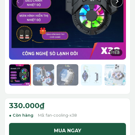
1
/
5
330.000₫
Còn hàng
Mã: fan-cooling-x38
MUA NGAY