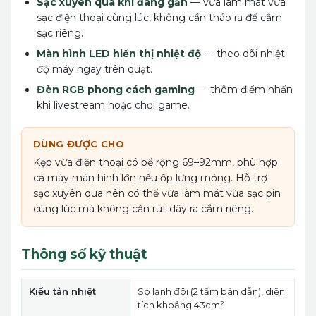
Sạc xuyên qua khi đang gắn
— vừa làm mát vừa
sạc điện thoại cùng lúc, không cần tháo ra để cắm
sạc riêng.
Màn hình LED hiển thị nhiệt độ
— theo dõi nhiệt
độ máy ngay trên quạt.
Đèn RGB phong cách gaming
— thêm điểm nhấn
khi livestream hoặc chơi game.
DÙNG ĐƯỢC CHO
Kẹp vừa điện thoại có bề rộng 69–92mm, phù hợp
cả máy màn hình lớn nếu ốp lưng mỏng. Hỗ trợ
sạc xuyên qua nên có thể vừa làm mát vừa sạc pin
cùng lúc mà không cần rút dây ra cắm riêng.
Thông số kỹ thuật
Kiểu tản nhiệt
Sò lạnh đôi (2 tấm bán dẫn), diện
tích khoảng 43cm²