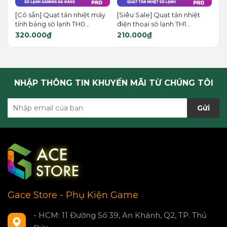
[Có sẵn] Quạt tản nhiệt máy
[Siêu Sale] Quạt tản nhiệt
tính bảng sò lạnh TH0...
điện thoại sò lạnh TH1...
320.000₫
210.000₫
NHẬP THÔNG TIN KHUYẾN MÃI TỪ CHÚNG TÔI
Gửi
Gace Store - Phụ Kiện Game
- HCM: 11 Đường Số 39, An Khánh, Q2, TP. Thủ