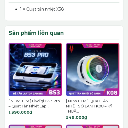
1 × Quạt tản nhiệt X38
Sản phẩm liên quan
[ NEW ITEM ] Flydigi BS3 Pro
[ NEW ITEM ] QUẠT TẢN
– Quạt Tản Nhiệt Lap...
NHIỆT SÒ LẠNH K08 – KỸ
THUẬ...
1.390.000₫
549.000₫