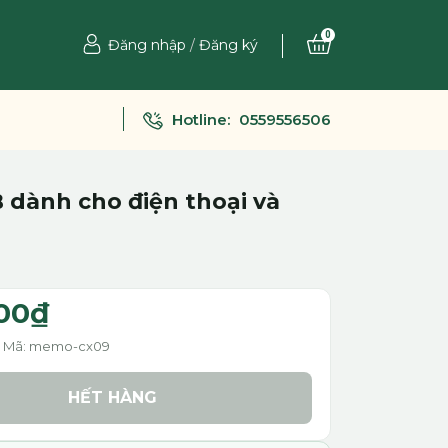
0
Đăng nhập
/
Đăng ký
Hotline:
0559556506
 dành cho điện thoại và
00₫
Mã: memo-cx09
HẾT HÀNG