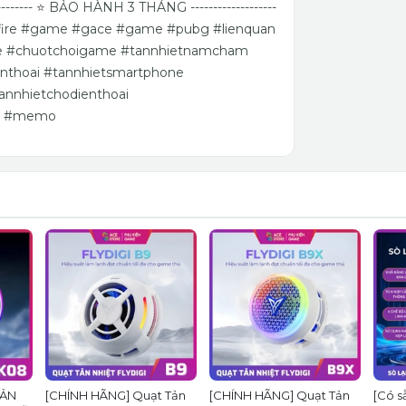
----------- ⭐️ BẢO HÀNH 3 THÁNG -------------------
d #freefire #game #gace #game #pubg #lienquan
e #chuotchoigame #tannhietnamcham
enthoai #tannhietsmartphone
nnhietchodienthoai
09 #memo
TẢN
[CHÍNH HÃNG] Quạt Tản
[CHÍNH HÃNG] Quạt Tản
[Có s