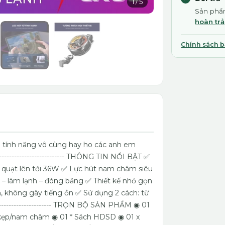
1
/
5
Sản phẩm
hoàn trả
Chính sách 
 tính năng vô cùng hay ho các anh em
---------------------------- THÔNG TIN NỔI BẬT ✅
quạt lên tới 36W ✅ Lực hút nam châm siêu
 – làm lạnh – đóng băng ✅ Thiết kế nhỏ gọn
không gây tiếng ồn ✅ Sử dụng 2 cách: từ
------------------------- TRỌN BỘ SẢN PHẨM ◉ 01
kẹp/nam châm ◉ 01 * Sách HDSD ◉ 01 x