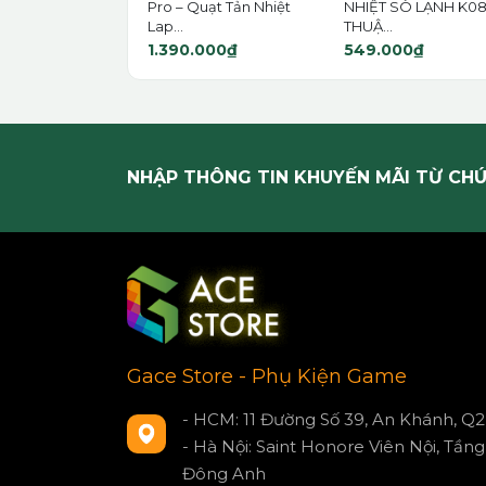
Pro – Quạt Tản Nhiệt
NHIỆT SÒ LẠNH K08
Lap...
THUẬ...
1.390.000₫
549.000₫
NHẬP THÔNG TIN KHUYẾN MÃI TỪ CHÚ
Gace Store - Phụ Kiện Game
- HCM: 11 Đường Số 39, An Khánh, Q2
- Hà Nội: Saint Honore Viên Nội, Tầng 
Đông Anh