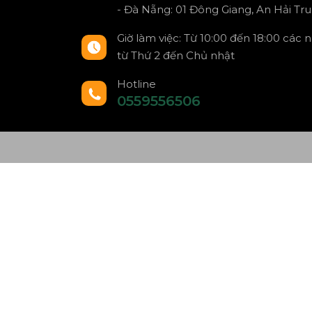
- Đà Nẵng: 01 Đông Giang, An Hải Tru
Giờ làm việc: Từ 10:00 đến 18:00 các 
từ Thứ 2 đến Chủ nhật
Hotline
0559556506