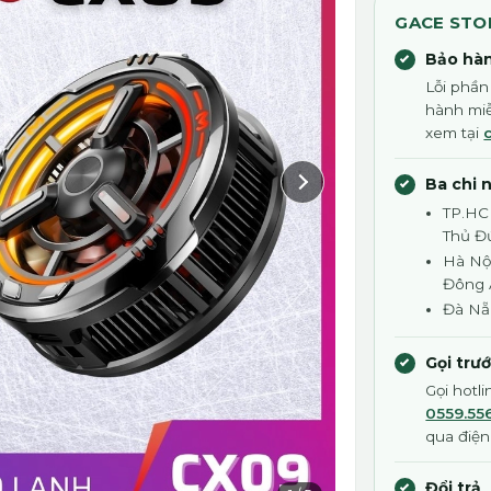
GACE STO
Bảo hàn
Lỗi phần
hành miễ
xem tại
Ba chi 
TP.HC
Thủ Đ
Hà Nội
Đông
Đà Nẵ
Gọi trư
Gọi hotl
0559.55
qua điện
Đổi trả