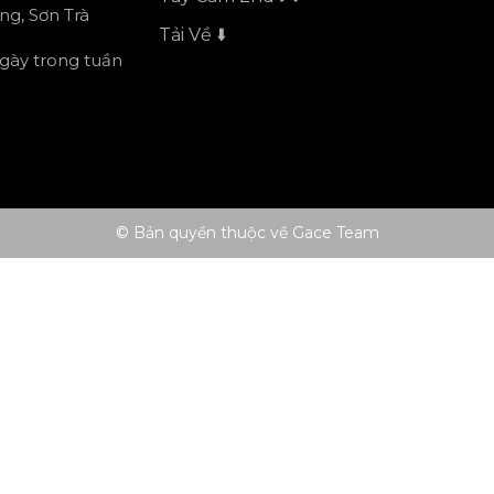
ng, Sơn Trà
Tải Về ⬇️
ngày trong tuần
© Bản quyền thuộc về Gace Team