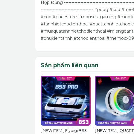
Hộp Đựng -------------------------------------------
----------------------------------- #pubg #co
#cod #gacestore #mouse #gaming #mobil
#tannhietchodienthoai #quattannhietchodi
#muaquatannhietchodienthoai #miengdanta
#phukientannhietchodienthoai #memocx
Sản phẩm liên quan
[ NEW ITEM ] Flydigi BS3
[ NEW ITEM ] QUẠT 