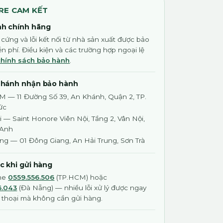
RE CAM KẾT
h chính hãng
 cứng và lỗi kết nối từ nhà sản xuất được bảo
n phí. Điều kiện và các trường hợp ngoại lệ
chính sách bảo hành
.
nhánh nhận bảo hành
M — 11 Đường Số 39, An Khánh, Quận 2, TP.
ức
 — Saint Honore Viên Nội, Tầng 2, Vân Nội,
 Anh
ng — 01 Đông Giang, An Hải Trung, Sơn Trà
ớc khi gửi hàng
ine
0559.556.506
(TP.HCM) hoặc
6.043
(Đà Nẵng) — nhiều lỗi xử lý được ngay
 thoại mà không cần gửi hàng.