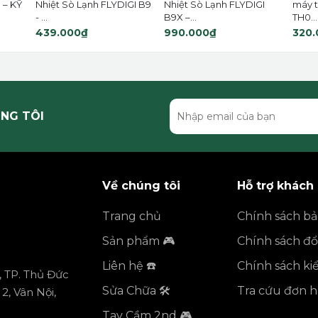
 – KỸ
Nhiệt Sò Lạnh FLYDIGI B9
Nhiệt Sò Lạnh FLYDIGI
máy t
- ...
B9X –...
TH0...
439.000₫
990.000₫
320.
NG TÔI
Về chúng tôi
Hỗ trợ khách
Trang chủ
Chính sách b
Sản phẩm 🎮
Chính sách đổi
Liên hệ ☎️
Chính sách k
, TP. Thủ Đức
Sửa Chữa 🛠️
Tra cứu đơn 
2, Vân Nội,
Tay Cầm 2nd 🎮