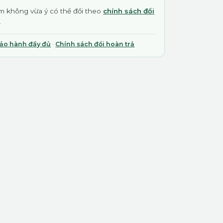
 không vừa ý có thể đổi theo
chính sách đổi
.
bảo hành đầy đủ
·
Chính sách đổi hoàn trả