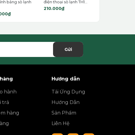
ính bảng sò lạnh
điện thoại sò lạnh TH1...
210.000₫
000₫
Gửi
 hàng
Hướng dẫn
ảo hành
Tải Ứng Dụng
 trả
Hướng Dẫn
iểm hàng
Sản Phẩm
hàng
Liên Hệ