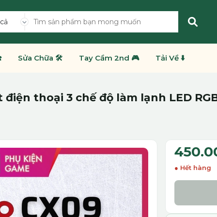
 cả
️
Sửa Chữa 🛠️
Tay Cầm 2nd 🎮
Tải Về ⬇️
 điện thoại 3 chế độ làm lạnh LED RGB
450.0
Hết hàng