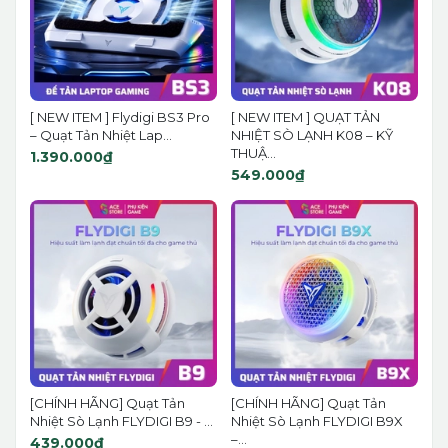
[ NEW ITEM ] Flydigi BS3 Pro
[ NEW ITEM ] QUẠT TẢN
– Quạt Tản Nhiệt Lap...
NHIỆT SÒ LẠNH K08 – KỸ
THUẬ...
1.390.000₫
549.000₫
[CHÍNH HÃNG] Quạt Tản
[CHÍNH HÃNG] Quạt Tản
Nhiệt Sò Lạnh FLYDIGI B9 - ...
Nhiệt Sò Lạnh FLYDIGI B9X
–...
439.000₫