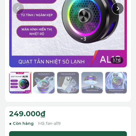
1
/
6
249.000₫
Còn hàng
Mã: fan-al19