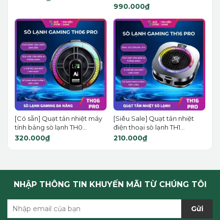
990.000₫
[Có sẵn] Quạt tản nhiệt máy
[Siêu Sale] Quạt tản nhiệt
tính bảng sò lạnh TH0...
điện thoại sò lạnh TH1...
320.000₫
210.000₫
NHẬP THÔNG TIN KHUYẾN MÃI TỪ CHÚNG TÔI
Gửi