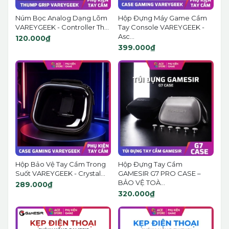
Núm Bọc Analog Dạng Lõm
Hộp Đựng Máy Game Cầm
VAREYGEEK - Controller Th...
Tay Console VAREYGEEK -
Asc...
120.000₫
399.000₫
Hộp Bảo Vệ Tay Cầm Trong
Hộp Đựng Tay Cầm
Suốt VAREYGEEK - Crystal...
GAMESIR G7 PRO CASE –
BẢO VỆ TOÀ...
289.000₫
320.000₫