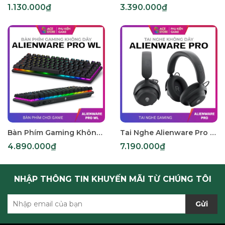
1.130.000₫
3.390.000₫
Bàn Phím Gaming Không Dây Alienware Pro WL – Dark Side of the Moon & Lunar Light, Hot‑Swappable Switches, RGB
Tai Nghe Alienware Pro Không Dây – Dark Side of the Moon & Lunar Light, Hỗ Trợ ANC & Hi-Res Audio
4.890.000₫
7.190.000₫
NHẬP THÔNG TIN KHUYẾN MÃI TỪ CHÚNG TÔI
Gửi