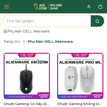
Trang chủ
Phụ kiện DELL Alienware
Chuột Gaming Có Dây Alienware AW320M – Dark Side of the Moon, DPI 19K, RGB AlienFX
Chuột Gaming Không Dây Alienware Pro WL – Dark Side of the Moon & Lunar Light, DPI 26K, RGB