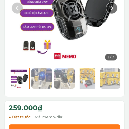
1
/
7
259.000₫
Đặt trước
Mã: memo-dl16