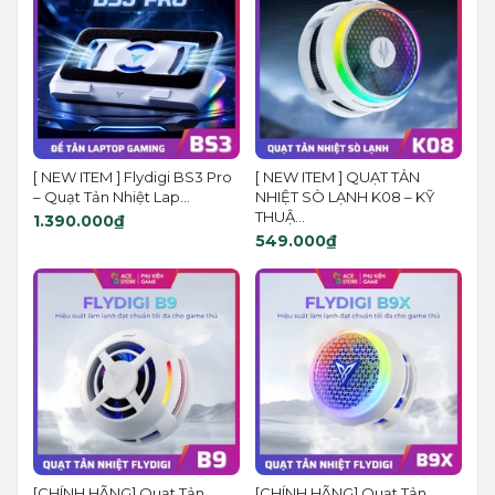
[ NEW ITEM ] Flydigi BS3 Pro
[ NEW ITEM ] QUẠT TẢN
– Quạt Tản Nhiệt Lap...
NHIỆT SÒ LẠNH K08 – KỸ
THUẬ...
1.390.000₫
549.000₫
[CHÍNH HÃNG] Quạt Tản
[CHÍNH HÃNG] Quạt Tản