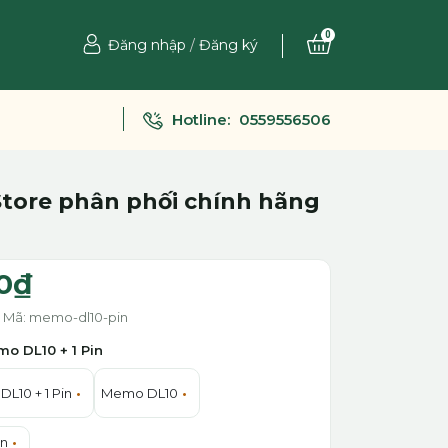
0
Đăng nhập
/
Đăng ký
Hotline:
0559556506
Store phân phối chính hãng
0₫
Mã: memo-dl10-pin
o DL10 + 1 Pin
L10 + 1 Pin
Memo DL10
in