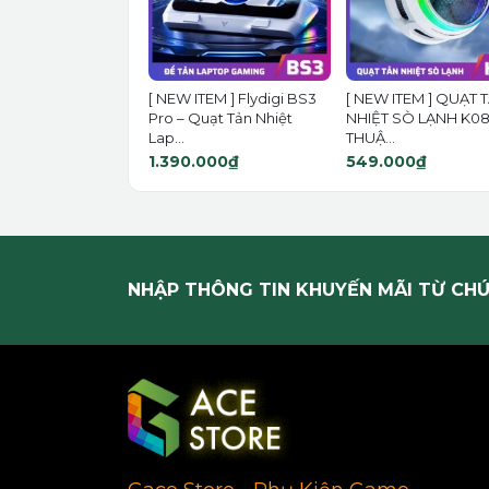
[ NEW ITEM ] Flydigi BS3
[ NEW ITEM ] QUẠT 
Pro – Quạt Tản Nhiệt
NHIỆT SÒ LẠNH K08
Lap...
THUẬ...
1.390.000₫
549.000₫
NHẬP THÔNG TIN KHUYẾN MÃI TỪ CHÚ