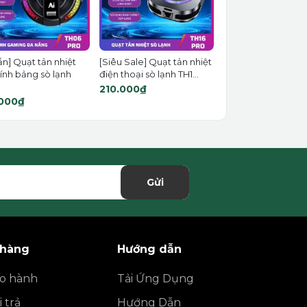
ẵn] Quạt tản nhiệt
[Siêu Sale] Quạt tản nhiệt
ính bảng sò lạnh
điện thoại sò lạnh TH1...
210.000₫
000₫
Gửi
 hàng
Hướng dẫn
ảo hành
Tải Ứng Dụng
 trả
Hướng Dẫn