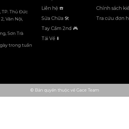
Liên hệ ☎️
Chính sách k
, TP. Thủ Đức
Sửa Chữa 🛠️
Tra cứu đơn 
2, Vân Nội,
Tay Cầm 2nd 🎮
ng, Sơn Trà
Tải Về ⬇️
ngày trong tuần
© Bản quyền thuộc về Gace Team