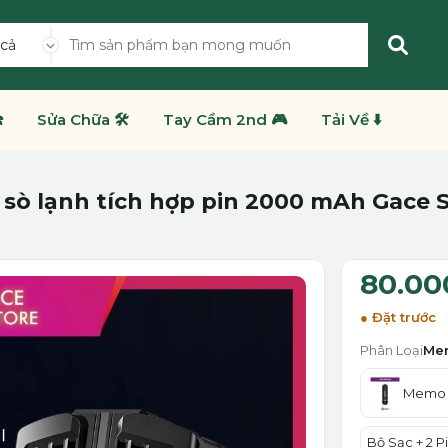
 cả
️
Sửa Chữa 🛠️
Tay Cầm 2nd 🎮
Tải Về ⬇️
 sò lạnh tích hợp pin 2000 mAh Gace 
80.00
Đặt trước
Phân Loại
Mem
Memo D
Bộ Sạc + 2 P