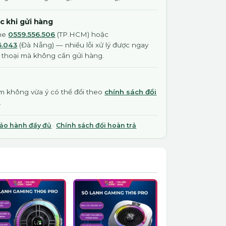
ớc khi gửi hàng
ine
0559.556.506
(TP.HCM) hoặc
6.043
(Đà Nẵng) — nhiều lỗi xử lý được ngay
 thoại mà không cần gửi hàng.
 không vừa ý có thể đổi theo
chính sách đổi
.
bảo hành đầy đủ
·
Chính sách đổi hoàn trả