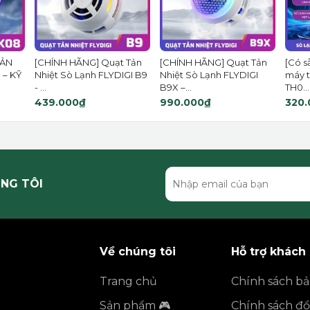
TẢN
[CHÍNH HÃNG] Quạt Tản
[CHÍNH HÃNG] Quạt Tản
[Có s
 – KỸ
Nhiệt Sò Lạnh FLYDIGI B9
Nhiệt Sò Lạnh FLYDIGI
máy t
- ...
B9X –...
TH0...
439.000₫
990.000₫
320.
NG TÔI
Về chúng tôi
Hỗ trợ khách
Trang chủ
Chính sách b
Sản phẩm 🎮
Chính sách đổi