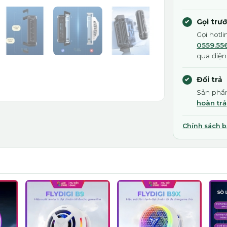
Gọi trư
Gọi hotl
0559.55
qua điện
Đổi trả
Sản phẩm
hoàn trả
Chính sách 