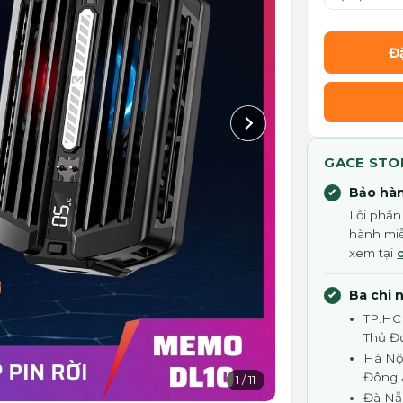
Đ
GACE STO
Bảo hàn
Lỗi phần
hành miễ
xem tại
Ba chi 
TP.HC
Thủ Đ
Hà Nội
Đông
1
/
11
Đà Nẵ