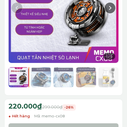
1
/
5
220.000₫
299.000₫
-26%
Hết hàng
Mã: memo-cx08