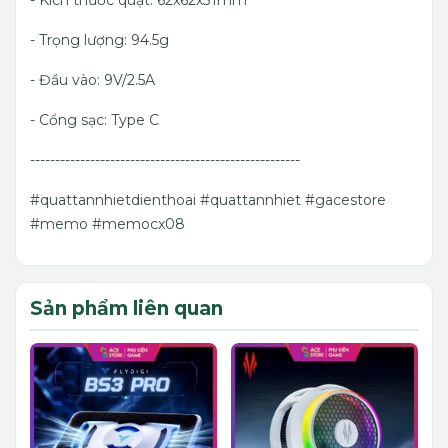
- Kích thước quạt: 62x62x31mm
- Trọng lượng: 94.5g
- Đầu vào: 9V/2.5A
- Cổng sạc: Type C
------------------------------------------------------
#quattannhietdienthoai #quattannhiet #gacestore
#memo #memocx08
Sản phẩm liên quan