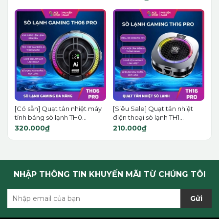
[Có sẵn] Quạt tản nhiệt máy
[Siêu Sale] Quạt tản nhiệt
tính bảng sò lạnh TH0...
điện thoại sò lạnh TH1...
320.000₫
210.000₫
NHẬP THÔNG TIN KHUYẾN MÃI TỪ CHÚNG TÔI
Gửi