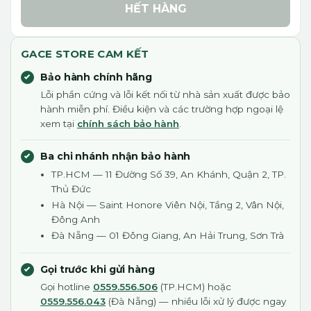
HẾT HÀNG
GACE STORE CAM KẾT
Bảo hành chính hãng
Lỗi phần cứng và lỗi kết nối từ nhà sản xuất được bảo
hành miễn phí. Điều kiện và các trường hợp ngoại lệ
xem tại
chính sách bảo hành
.
Ba chi nhánh nhận bảo hành
TP.HCM — 11 Đường Số 39, An Khánh, Quận 2, TP.
Thủ Đức
Hà Nội — Saint Honore Viên Nội, Tầng 2, Vân Nội,
Đông Anh
Đà Nẵng — 01 Đông Giang, An Hải Trung, Sơn Trà
Gọi trước khi gửi hàng
Gọi hotline
0559.556.506
(TP.HCM) hoặc
0559.556.043
(Đà Nẵng) — nhiều lỗi xử lý được ngay