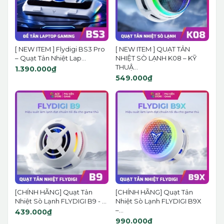
[ NEW ITEM ] Flydigi BS3 Pro
[ NEW ITEM ] QUẠT TẢN
– Quạt Tản Nhiệt Lap...
NHIỆT SÒ LẠNH K08 – KỸ
THUẬ...
1.390.000₫
549.000₫
[CHÍNH HÃNG] Quạt Tản
[CHÍNH HÃNG] Quạt Tản
Nhiệt Sò Lạnh FLYDIGI B9 - ...
Nhiệt Sò Lạnh FLYDIGI B9X
–...
439.000₫
990.000₫