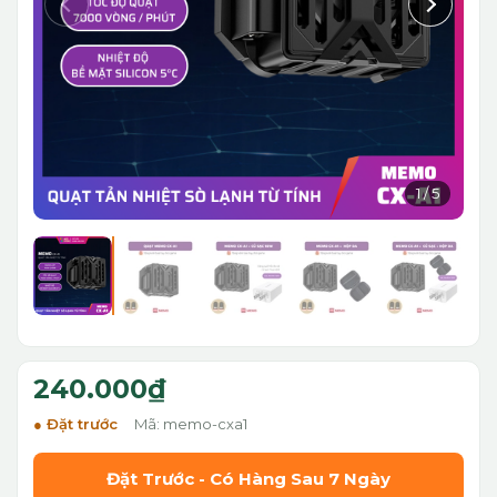
1
/
5
240.000₫
Đặt trước
Mã: memo-cxa1
Đặt Trước - Có Hàng Sau 7 Ngày