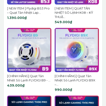
[ NEW ITEM ] Flydigi BS3 Pro
[ NEW ITEM ] QUẠT TẢN
– Quạt Tản Nhiệt Lap...
NHIỆT SÒ LẠNH K08 – KỸ
THUẬ...
1.390.000₫
549.000₫
[CHÍNH HÃNG] Quạt Tản
[CHÍNH HÃNG] Quạt Tản
Nhiệt Sò Lạnh FLYDIGI B9 - ...
Nhiệt Sò Lạnh FLYDIGI B9X
–...
439.000₫
990.000₫