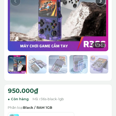
1
/
36
950.000₫
Còn hàng
Mã: r36s-black-1gb
Phân loại
Black / RAM 1GB