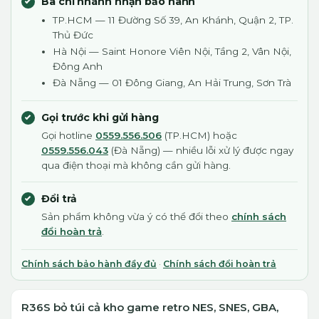
Ba chi nhánh nhận bảo hành
TP.HCM — 11 Đường Số 39, An Khánh, Quận 2, TP.
Thủ Đức
Hà Nội — Saint Honore Viên Nội, Tầng 2, Vân Nội,
Đông Anh
Đà Nẵng — 01 Đông Giang, An Hải Trung, Sơn Trà
Gọi trước khi gửi hàng
Gọi hotline
0559.556.506
(TP.HCM) hoặc
0559.556.043
(Đà Nẵng) — nhiều lỗi xử lý được ngay
qua điện thoại mà không cần gửi hàng.
Đổi trả
Sản phẩm không vừa ý có thể đổi theo
chính sách
đổi hoàn trả
.
Chính sách bảo hành đầy đủ
·
Chính sách đổi hoàn trả
R36S bỏ túi cả kho game retro NES, SNES, GBA,