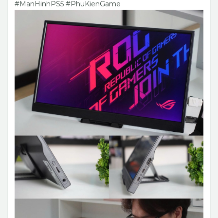
#ManHinhPS5 #PhuKienGame