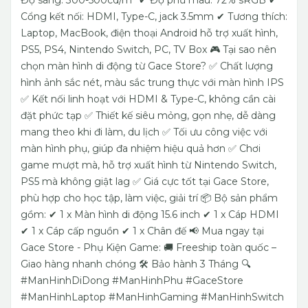
Độ sáng: 300-500cd/m²
✔ Độ phủ màu: 72% sRGB
✔
Cổng kết nối: HDMI, Type-C, jack 3.5mm
✔ Tương thích:
Laptop, MacBook, điện thoại Android hỗ trợ xuất hình,
PS5, PS4, Nintendo Switch, PC, TV Box
🎮 Tại sao nên
chọn màn hình di động từ Gace Store?
✅ Chất lượng
hình ảnh sắc nét, màu sắc trung thực với màn hình IPS
✅ Kết nối linh hoạt với HDMI & Type-C, không cần cài
đặt phức tạp
✅ Thiết kế siêu mỏng, gọn nhẹ, dễ dàng
mang theo khi đi làm, du lịch
✅ Tối ưu công việc với
màn hình phụ, giúp đa nhiệm hiệu quả hơn
✅ Chơi
game mượt mà, hỗ trợ xuất hình từ Nintendo Switch,
PS5 mà không giật lag
✅ Giá cực tốt tại Gace Store,
phù hợp cho học tập, làm việc, giải trí
📦 Bộ sản phẩm
gồm:
✔ 1 x Màn hình di động 15.6 inch
✔ 1 x Cáp HDMI
✔ 1 x Cáp cấp nguồn
✔ 1 x Chân đế
📢 Mua ngay tại
Gace Store - Phụ Kiện Game:
🚚 Freeship toàn quốc –
Giao hàng nhanh chóng
🛠 Bảo hành 3 Tháng
🔍
#ManHinhDiDong #ManHinhPhu #GaceStore
#ManHinhLaptop #ManHinhGaming #ManHinhSwitch