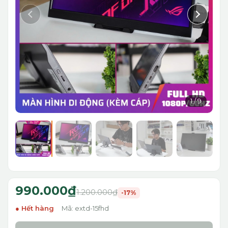
1
/
9
990.000₫
1.200.000₫
-17%
Hết hàng
Mã: extd-15fhd