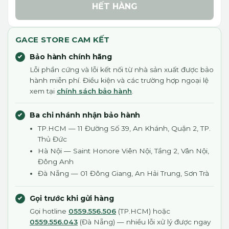
HẾT HÀNG
GACE STORE CAM KẾT
Bảo hành chính hãng
Lỗi phần cứng và lỗi kết nối từ nhà sản xuất được bảo
hành miễn phí. Điều kiện và các trường hợp ngoại lệ
xem tại
chính sách bảo hành
.
Ba chi nhánh nhận bảo hành
TP.HCM — 11 Đường Số 39, An Khánh, Quận 2, TP.
Thủ Đức
Hà Nội — Saint Honore Viên Nội, Tầng 2, Vân Nội,
Đông Anh
Đà Nẵng — 01 Đông Giang, An Hải Trung, Sơn Trà
Gọi trước khi gửi hàng
Gọi hotline
0559.556.506
(TP.HCM) hoặc
0559.556.043
(Đà Nẵng) — nhiều lỗi xử lý được ngay