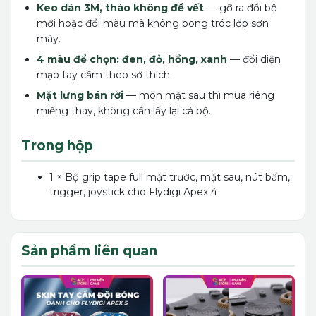
Keo dán 3M, tháo không để vết
— gỡ ra đổi bộ
mới hoặc đổi màu mà không bong tróc lớp sơn
máy.
4 màu để chọn: đen, đỏ, hồng, xanh
— đổi diện
mạo tay cầm theo sở thích.
Mặt lưng bán rời
— mòn mặt sau thì mua riêng
miếng thay, không cần lấy lại cả bộ.
Trong hộp
1 × Bộ grip tape full mặt trước, mặt sau, nút bấm,
trigger, joystick cho Flydigi Apex 4
Sản phẩm liên quan