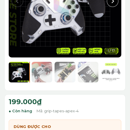
1
/
17
199.000₫
Còn hàng
Mã: grip-tapes-apex-4
DÙNG ĐƯỢC CHO