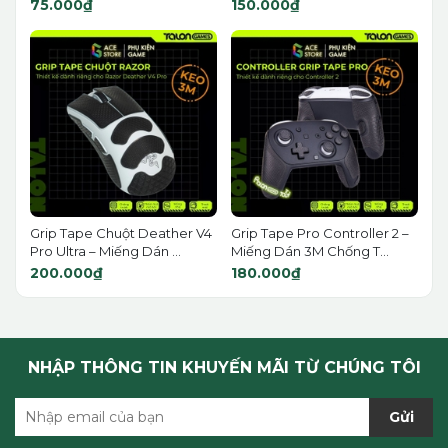
75.000₫
150.000₫
Grip Tape Chuột Deather V4
Grip Tape Pro Controller 2 –
Pro Ultra – Miếng Dán ...
Miếng Dán 3M Chống T...
200.000₫
180.000₫
NHẬP THÔNG TIN KHUYẾN MÃI TỪ CHÚNG TÔI
Gửi