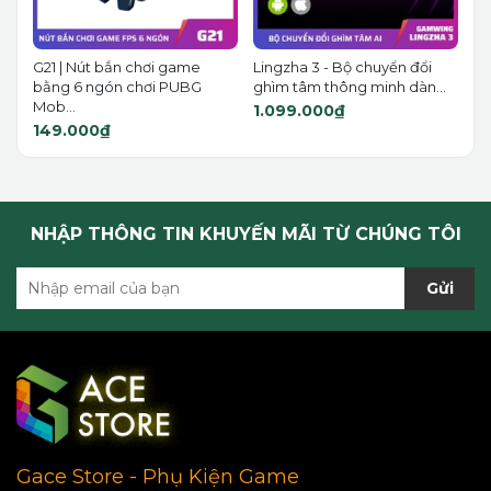
G21 | Nút bắn chơi game
Lingzha 3 - Bộ chuyển đổi
bằng 6 ngón chơi PUBG
ghìm tâm thông minh dàn...
Mob...
1.099.000₫
149.000₫
NHẬP THÔNG TIN KHUYẾN MÃI TỪ CHÚNG TÔI
Gửi
Gace Store - Phụ Kiện Game