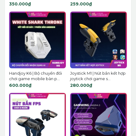
350.000₫
259.000₫
Handjoy K6 | Bộ chuyển đổi
Joystick M1 | Nút bắn kết hợp
chơi game mobile bàn p...
joytick chơi game s...
600.000₫
280.000₫