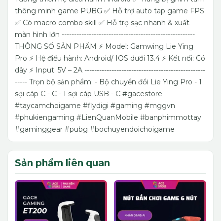
thông minh game PUBG ✅ Hỗ trợ auto tap game FPS
✅ Có macro combo skill ✅ Hỗ trợ sạc nhanh & xuất
màn hình lớn ------------------------------------------------------
THÔNG SỐ SẢN PHẨM ⚡️ Model: Gamwing Lie Ying
Pro ⚡️ Hệ điều hành: Android/ IOS dưới 13.4 ⚡️ Kết nối: Có
dây ⚡️ Input: 5V – 2A -------------------------------------------------
----- Trọn bộ sản phẩm: - Bộ chuyển đổi Lie Ying Pro - 1
sợi cáp C - C - 1 sợi cáp USB - C #gacestore
#taycamchoigame #flydigi #gaming #mggvn
#phukiengaming #LienQuanMobile #banphimmottay
#gaminggear #pubg #bochuyendoichoigame
Sản phẩm liên quan