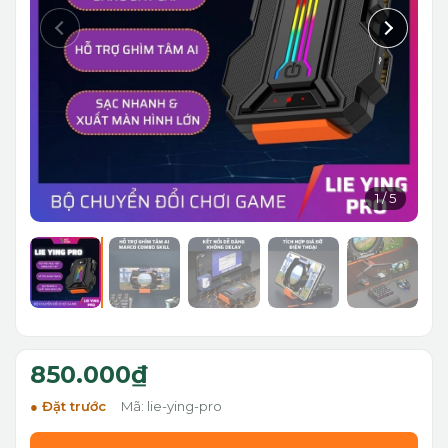
1
/
5
850.000₫
Đặt trước
Mã: lie-ying-pro