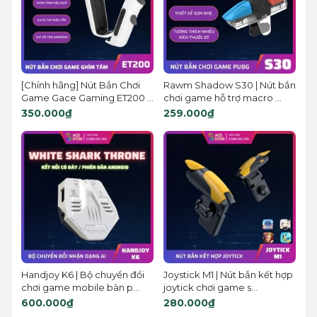
[Chính hãng] Nút Bắn Chơi
Rawm Shadow S30 | Nút bắn
Game Gace Gaming ET200 ...
chơi game hỗ trợ macro ...
350.000₫
259.000₫
Handjoy K6 | Bộ chuyển đổi
Joystick M1 | Nút bắn kết hợp
chơi game mobile bàn p...
joytick chơi game s...
600.000₫
280.000₫