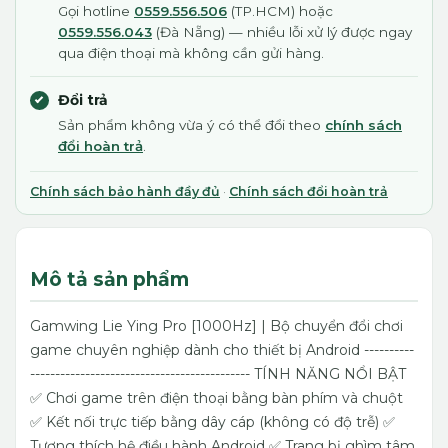
Gọi hotline
0559.556.506
(TP.HCM) hoặc
0559.556.043
(Đà Nẵng) — nhiều lỗi xử lý được ngay
qua điện thoại mà không cần gửi hàng.
Đổi trả
Sản phẩm không vừa ý có thể đổi theo
chính sách
đổi hoàn trả
.
Chính sách bảo hành đầy đủ
·
Chính sách đổi hoàn trả
Mô tả sản phẩm
Gamwing Lie Ying Pro [1000Hz] | Bộ chuyển đổi chơi
game chuyên nghiệp dành cho thiết bị Android ----------
-------------------------------------------- TÍNH NĂNG NỔI BẬT
✅ Chơi game trên điện thoại bằng bàn phím và chuột
✅ Kết nối trực tiếp bằng dây cáp (không có độ trễ) ✅
Tương thích hệ điều hành Android ✅ Trang bị ghìm tâm