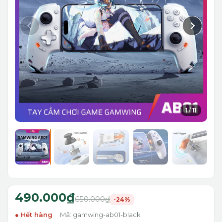
1
/
11
490.000₫
650.000₫
-24%
Hết hàng
Mã: gamwing-ab01-black