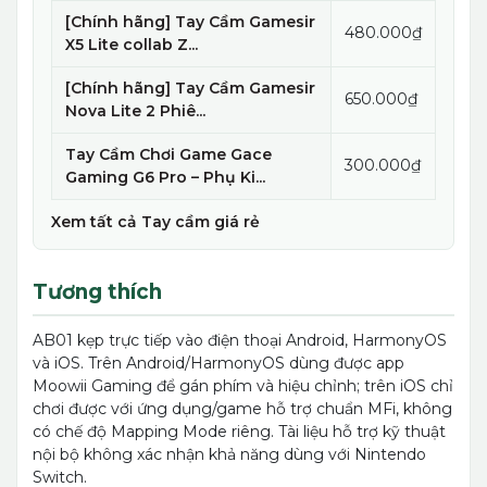
[Chính hãng] Tay Cầm Gamesir
480.000₫
X5 Lite collab Z...
[Chính hãng] Tay Cầm Gamesir
650.000₫
Nova Lite 2 Phiê...
Tay Cầm Chơi Game Gace
300.000₫
Gaming G6 Pro – Phụ Ki...
Xem tất cả Tay cầm giá rẻ
Tương thích
AB01 kẹp trực tiếp vào điện thoại Android, HarmonyOS
và iOS. Trên Android/HarmonyOS dùng được app
Moowii Gaming để gán phím và hiệu chỉnh; trên iOS chỉ
chơi được với ứng dụng/game hỗ trợ chuẩn MFi, không
có chế độ Mapping Mode riêng. Tài liệu hỗ trợ kỹ thuật
nội bộ không xác nhận khả năng dùng với Nintendo
Switch.