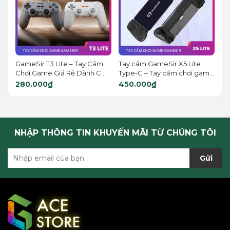
GameSir T3 Lite – Tay Cầm
Tay cầm GameSir X5 Lite
Chơi Game Giá Rẻ Dành C...
Type-C – Tay cầm chơi gam...
280.000₫
450.000₫
NHẬP THÔNG TIN KHUYẾN MÃI TỪ CHÚNG TÔI
Gửi