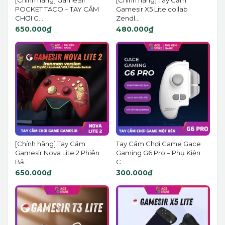
[Chính hãng] GameSir
[Chính hãng] Tay Cầm
POCKET TACO – TAY CẦM
Gamesir X5 Lite collab
CHƠI G...
Zendl...
650.000₫
480.000₫
[Chính hãng] Tay Cầm
Tay Cầm Chơi Game Gace
Gamesir Nova Lite 2 Phiên
Gaming G6 Pro – Phụ Kiện
Bả...
C...
650.000₫
300.000₫