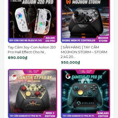
Tay Cầm Joy-Con Aolion J20
[ SẴN HÀNG ] TAY CẦM
Pro Hall Effect Cho Ni...
MOJHON STORM – STORM
2.4G 20...
890.000₫
950.000₫