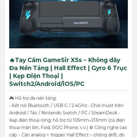
🔥Tay Cầm GameSir X5s – Không dây
Đa Nền Tảng | Hall Effect | Gyro 6 Trục
| Kẹp Điện Thoại |
Switch2/Android/iOS/PC
🎮 Hỗ trợ đa nền tảng:
• Kết nối Bluetooth / USB-C / 2.4GHz
• Chơi mượt trên
Android / Táo / Nintendo Switch / PC / SteamDeck
•
Kẹp điện thoại rộng: hỗ trợ từ 105mm–213mm (cả điện
thoại màn lớn, Fold, ROG Phone, v.v.)
⚙️ Công nghệ cao
cấp:
• Cần analog + trigger Hall Effect – chống drift, độ