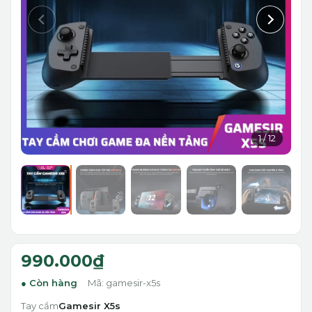
1
/
12
990.000₫
Còn hàng
Mã: gamesir-x5s
Tay cầm
Gamesir X5s