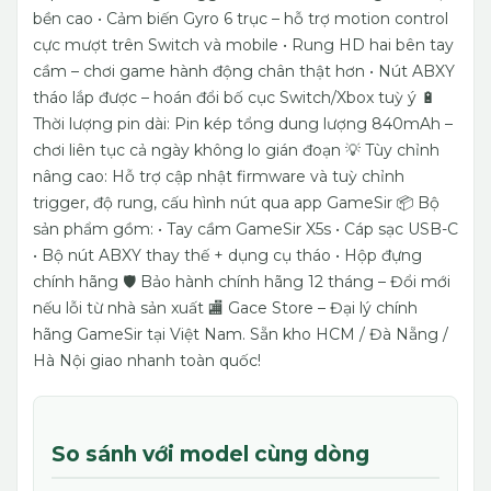
bền cao
• Cảm biến Gyro 6 trục – hỗ trợ motion control
cực mượt trên Switch và mobile
• Rung HD hai bên tay
cầm – chơi game hành động chân thật hơn
• Nút ABXY
tháo lắp được – hoán đổi bố cục Switch/Xbox tuỳ ý
🔋
Thời lượng pin dài: Pin kép tổng dung lượng 840mAh –
chơi liên tục cả ngày không lo gián đoạn
💡 Tùy chỉnh
nâng cao: Hỗ trợ cập nhật firmware và tuỳ chỉnh
trigger, độ rung, cấu hình nút qua app GameSir
📦 Bộ
sản phẩm gồm:
• Tay cầm GameSir X5s
• Cáp sạc USB-C
• Bộ nút ABXY thay thế + dụng cụ tháo
• Hộp đựng
chính hãng
🛡️ Bảo hành chính hãng 12 tháng – Đổi mới
nếu lỗi từ nhà sản xuất
🏬 Gace Store – Đại lý chính
hãng GameSir tại Việt Nam.
Sẵn kho HCM / Đà Nẵng /
Hà Nội giao nhanh toàn quốc!
So sánh với model cùng dòng