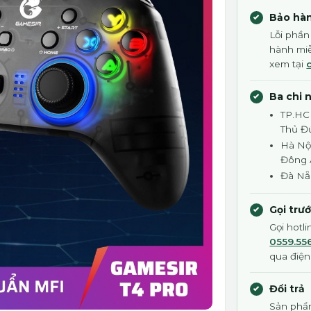
Bảo hàn
Lỗi phần
hành miễ
xem tại
Ba chi 
TP.HC
Thủ Đ
Hà Nội
Đông
Đà Nẵ
Gọi trư
Gọi hotl
0559.55
qua điện
Đổi trả
Sản phẩm