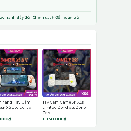
.
bảo hành đầy đủ
·
Chính sách đổi hoàn trả
h hãng] Tay Cầm
Tay Cầm GameSir X5s
ir X5 Lite collab
Limited Zendless Zone
..
Zero – ...
.000₫
1.050.000₫