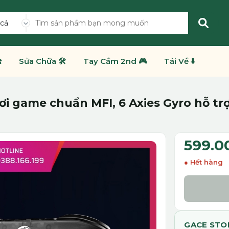
 cả
️
Sửa Chữa 🛠️
Tay Cầm 2nd 🎮
Tải Về ⬇️
ơi game chuẩn MFI, 6 Axies Gyro hỗ trợ
599.0
Hết hàng
GACE STO