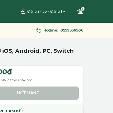
0
Đăng nhập
/
Đăng ký
Hotline:
0559556506
 iOS, Android, PC, Switch
00₫
Mã: gamesir-t4-pro
HẾT HÀNG
RE CAM KẾT