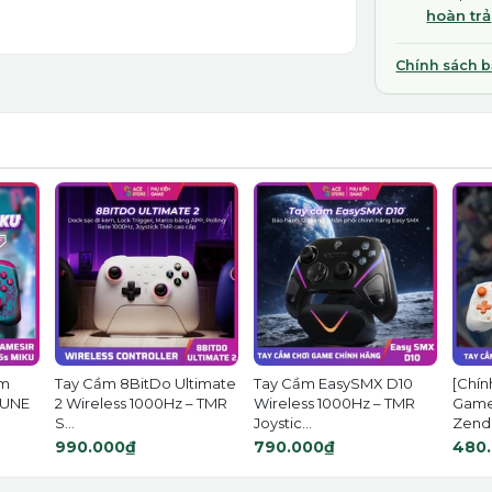
hoàn trả
Chính sách 
ầm
Tay Cầm 8BitDo Ultimate
Tay Cầm EasySMX D10
[Chín
SUNE
2 Wireless 1000Hz – TMR
Wireless 1000Hz – TMR
Games
S...
Joystic...
Zendl.
990.000₫
790.000₫
480