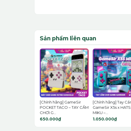
Sản phẩm liên quan
[Chính hãng] GameSir
[Chính hãng] Tay C
POCKET TACO – TAY CẦM
GameSir X5s x HAT
CHƠI G...
MIKU –...
650.000₫
1.050.000₫