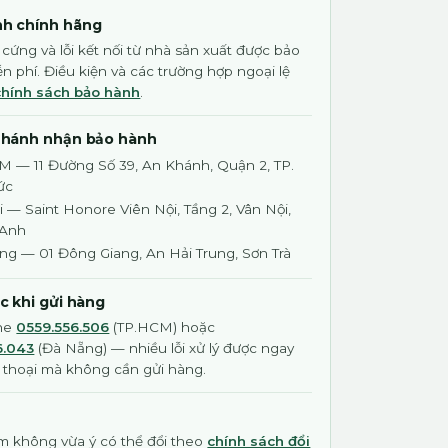
h chính hãng
 cứng và lỗi kết nối từ nhà sản xuất được bảo
n phí. Điều kiện và các trường hợp ngoại lệ
chính sách bảo hành
.
nhánh nhận bảo hành
M — 11 Đường Số 39, An Khánh, Quận 2, TP.
ức
 — Saint Honore Viên Nội, Tầng 2, Vân Nội,
 Anh
ng — 01 Đông Giang, An Hải Trung, Sơn Trà
ớc khi gửi hàng
ine
0559.556.506
(TP.HCM) hoặc
6.043
(Đà Nẵng) — nhiều lỗi xử lý được ngay
 thoại mà không cần gửi hàng.
 không vừa ý có thể đổi theo
chính sách đổi