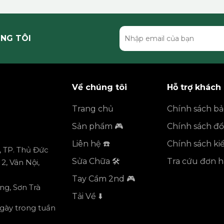
NG TÔI
Về chúng tôi
Hỗ trợ khách
Trang chủ
Chính sách b
Sản phẩm 🎮
Chính sách đổi
Liên hệ ☎️
Chính sách k
, TP. Thủ Đức
Sửa Chữa 🛠️
Tra cứu đơn 
2, Vân Nội,
Tay Cầm 2nd 🎮
ng, Sơn Trà
Tải Về ⬇️
ngày trong tuần