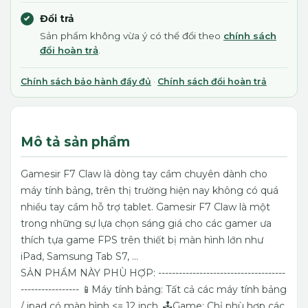
Đổi trả
Sản phẩm không vừa ý có thể đổi theo
chính sách
đổi hoàn trả
.
Chính sách bảo hành đầy đủ
·
Chính sách đổi hoàn trả
Mô tả sản phẩm
Gamesir F7 Claw là dòng tay cầm chuyên dành cho
máy tính bảng, trên thị trường hiện nay không có quá
nhiều tay cầm hỗ trợ tablet. Gamesir F7 Claw là một
trong những sự lựa chọn sáng giá cho các gamer ưa
thích tựa game FPS trên thiết bị màn hình lớn như
iPad, Samsung Tab S7, ...
SẢN PHẨM NÀY PHÙ HỢP:
-------------------------------------
-----------------
📱Máy tính bảng: Tất cả các máy tính bảng
/ ipad có màn hình <= 12 inch.
🕹Game: Chỉ phù hợp các