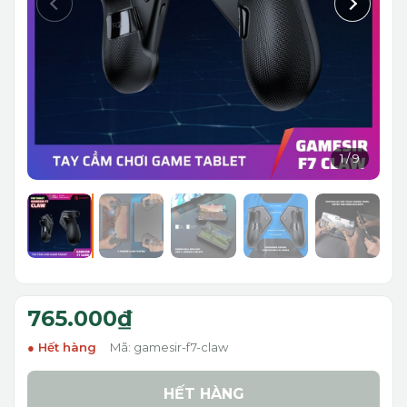
1
/
9
765.000₫
Hết hàng
Mã: gamesir-f7-claw
HẾT HÀNG