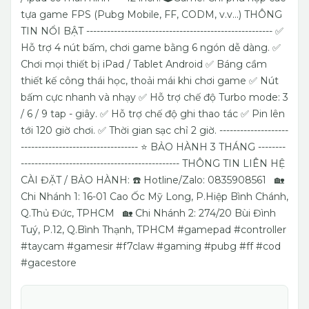
tựa game FPS (Pubg Mobile, FF, CODM, v.v...)
THÔNG
TIN NỔI BẬT
------------------------------------------------------
✅
Hỗ trợ 4 nút bấm, chơi game bằng 6 ngón dễ dàng.
✅
Chơi mọi thiết bị iPad / Tablet Android
✅ Báng cầm
thiết kế công thái học, thoải mái khi chơi game
✅ Nút
bấm cực nhanh và nhạy
✅ Hỗ trợ chế độ Turbo mode: 3
/ 6 / 9 tap - giây.
✅ Hỗ trợ chế độ ghi thao tác
✅ Pin lên
tới 120 giờ chơi.
✅ Thời gian sạc chỉ 2 giờ.
--------------------
----------------------------------
⭐️ BẢO HÀNH 3 THÁNG
--------
----------------------------------------------
THÔNG TIN LIÊN HỆ
CÀI ĐẶT / BẢO HÀNH:
☎️ Hotline/Zalo: 0835908561
🏡
Chi Nhánh 1: 16-01 Cao Ốc Mỹ Long, P.Hiệp Bình Chánh,
Q.Thủ Đức, TPHCM
🏡 Chi Nhánh 2: 274/20 Bùi Đình
Tuý, P.12, Q.Bình Thạnh, TPHCM
#gamepad #controller
#taycam #gamesir #f7claw #gaming #pubg #ff #cod
#gacestore