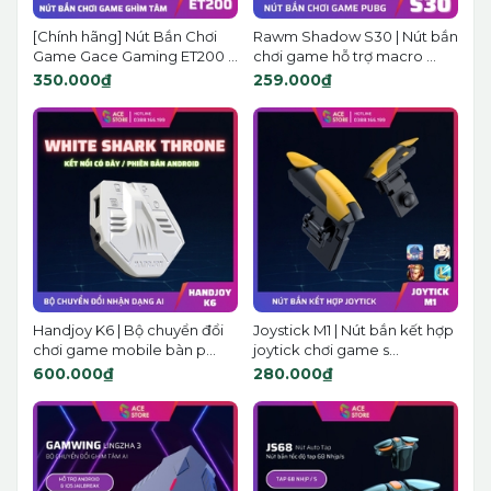
[Chính hãng] Nút Bắn Chơi
Rawm Shadow S30 | Nút bắn
Game Gace Gaming ET200 ...
chơi game hỗ trợ macro ...
350.000₫
259.000₫
Handjoy K6 | Bộ chuyển đổi
Joystick M1 | Nút bắn kết hợp
chơi game mobile bàn p...
joytick chơi game s...
600.000₫
280.000₫