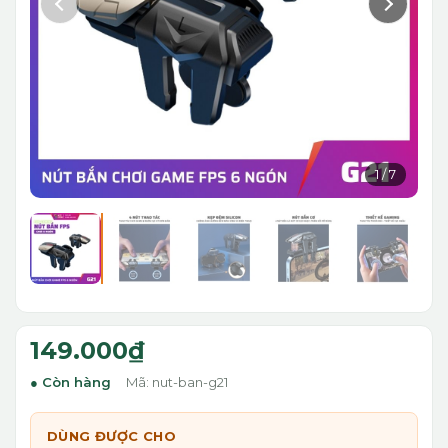
1
/
7
149.000₫
Còn hàng
Mã: nut-ban-g21
DÙNG ĐƯỢC CHO