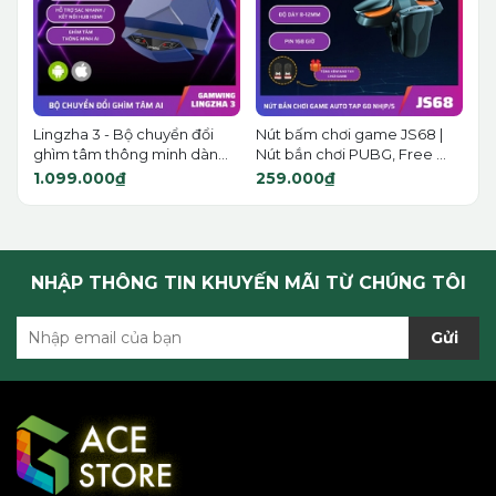
Lingzha 3 - Bộ chuyển đổi
Nút bấm chơi game JS68 |
ghìm tâm thông minh dàn...
Nút bắn chơi PUBG, Free ...
1.099.000₫
259.000₫
NHẬP THÔNG TIN KHUYẾN MÃI TỪ CHÚNG TÔI
Gửi