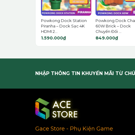
Powkong Dock Station
Powkong Dock Cha
Piranha – Dock Sạc 4K
60W Brick – Dock
HDMI 2...
Chuyển Đổi ...
1.590.000₫
849.000₫
NHẬP THÔNG TIN KHUYẾN MÃI TỪ CHÚ
Gace Store - Phụ Kiện Game