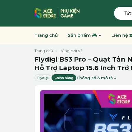
Tất
Trang chủ
Sản phẩm 🎮
Liên hệ ☎
Trang chủ
›
Hàng Mới Về
Flydigi BS3 Pro – Quạt Tản 
Hỗ Trợ Laptop 15.6 Inch Trở
Thông số & mô tả
Flydigi
Chính hãng