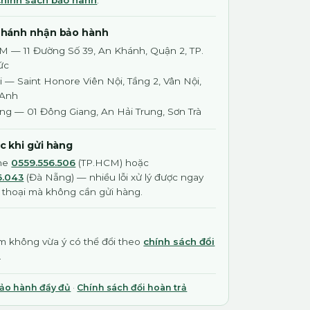
chính sách bảo hành
.
nhánh nhận bảo hành
M — 11 Đường Số 39, An Khánh, Quận 2, TP.
ức
 — Saint Honore Viên Nội, Tầng 2, Vân Nội,
 Anh
ng — 01 Đông Giang, An Hải Trung, Sơn Trà
ớc khi gửi hàng
ine
0559.556.506
(TP.HCM) hoặc
6.043
(Đà Nẵng) — nhiều lỗi xử lý được ngay
 thoại mà không cần gửi hàng.
 không vừa ý có thể đổi theo
chính sách đổi
.
bảo hành đầy đủ
·
Chính sách đổi hoàn trả