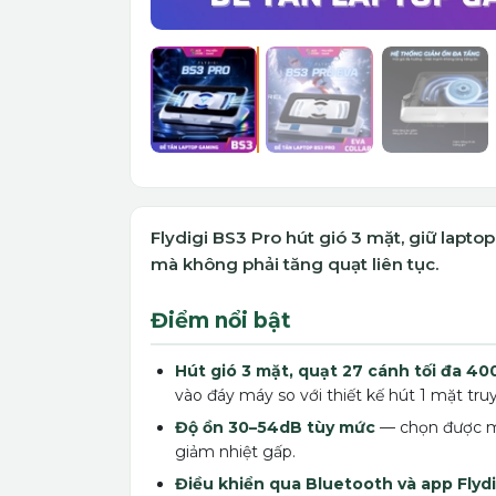
Flydigi BS3 Pro hút gió 3 mặt, giữ lapt
mà không phải tăng quạt liên tục.
Điểm nổi bật
Hút gió 3 mặt, quạt 27 cánh tối đa 4
vào đáy máy so với thiết kế hút 1 mặt tru
Độ ồn 30–54dB tùy mức
— chọn được mứ
giảm nhiệt gấp.
Điều khiển qua Bluetooth và app Flyd