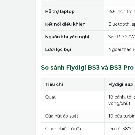
Hỗ trợ laptop
15.6 inch trở 
Kết nối điều khiển
Bluetooth, a
Nguồn khuyến nghị
Sạc PD 27W 
Lưới lọc bụi
Ngoài tháo r
So sánh Flydigi BS3 và BS3 Pro
Tiêu chí
Flydigi BS3
Quạt
18 cánh, tối
vòng/phút
Cửa hút áp suất
10 cửa turbi
Giảm nhiệt tối đa
lên tới 38°C