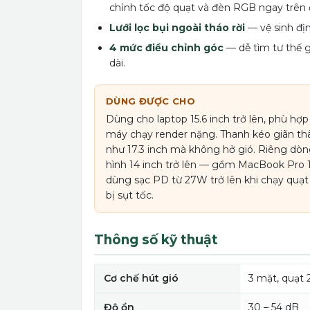
chỉnh tốc độ quạt và đèn RGB ngay trên đ
Lưới lọc bụi ngoài tháo rời
— vệ sinh địn
4 mức điều chỉnh góc
— dễ tìm tư thế g
dài.
DÙNG ĐƯỢC CHO
Dùng cho laptop 15.6 inch trở lên, phù hợ
máy chạy render nặng. Thanh kéo giãn th
như 17.3 inch mà không hở gió. Riêng dò
hình 14 inch trở lên — gồm MacBook Pro 1
dùng sạc PD từ 27W trở lên khi chạy qu
bị sụt tốc.
Thông số kỹ thuật
Cơ chế hút gió
3 mặt, quạt
Độ ồn
30 – 54 dB