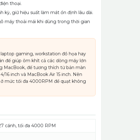
iện thoại.
h kỳ, giữ hiệu suất làm mát ổn định lâu dài.
õ máy thoải mái khi dùng trong thời gian
p laptop gaming, workstation đồ họa hay
ân đế giúp ôm khít cả các dòng máy lớn
ng MacBook, đế tương thích từ bản màn
4/16 inch và MacBook Air 15 inch. Nên
ạt ở mức tối đa 4000RPM để quạt không
 27 cánh, tối đa 4000 RPM