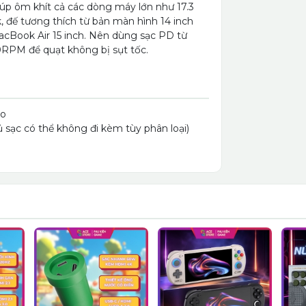
iúp ôm khít cả các dòng máy lớn như 17.3
 đế tương thích từ bản màn hình 14 inch
cBook Air 15 inch. Nên dùng sạc PD từ
0RPM để quạt không bị sụt tốc.
ro
 sạc có thể không đi kèm tùy phân loại)