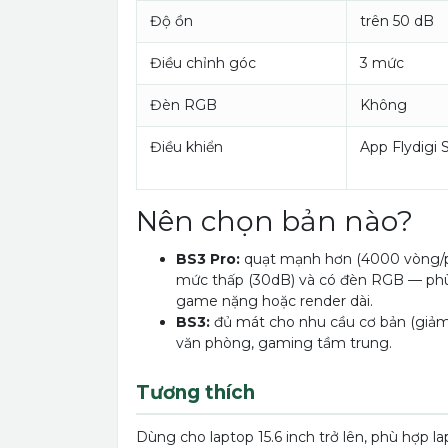
Độ ồn
trên 50 dB
Điều chỉnh góc
3 mức
Đèn RGB
Không
Điều khiển
App Flydigi 
Nên chọn bản nào?
BS3 Pro:
quạt mạnh hơn (4000 vòng/ph
mức thấp (30dB) và có đèn RGB — phù 
game nặng hoặc render dài.
BS3:
đủ mát cho nhu cầu cơ bản (giảm
văn phòng, gaming tầm trung.
Tương thích
Dùng cho laptop 15.6 inch trở lên, phù hợp 