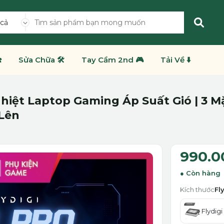
 cả
️
Sửa Chữa 🛠️
Tay Cầm 2nd 🎮
Tải Về ⬇️
Nhiệt Laptop Gaming Áp Suất Gió | 3 
 Lên
990.0
Còn hàng
Kích thước
Fl
Flydig