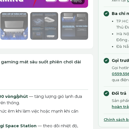
xem tại
1
/
13
Ba chi 
TP.HC
Thủ Đ
Hà Nội
Đông
Đà Nẵ
Gọi trư
op gaming mát sâu suốt phiên chơi dài
Gọi hotl
0559.55
qua điện
Đổi trả
000 vòng/phút
— tăng lượng gió lạnh đưa
Sản phẩm
yền thống.
hoàn trả
c êm khi làm việc hoặc mạnh khi cần
Chính sách 
igi Space Station
— theo dõi nhiệt độ,