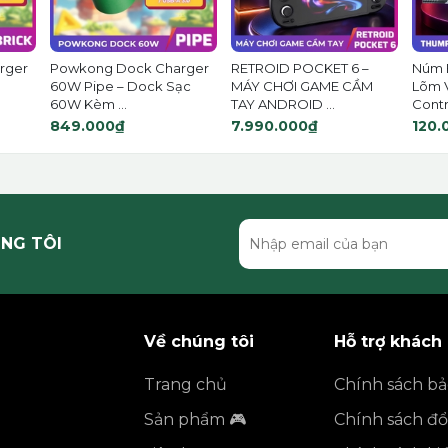
rger
Powkong Dock Charger
RETROID POCKET 6 –
Núm 
60W Pipe – Dock Sạc
MÁY CHƠI GAME CẦM
Lõm 
60W Kèm ...
TAY ANDROID ...
Contro
849.000₫
7.990.000₫
120.
NG TÔI
Về chúng tôi
Hỗ trợ khách
Trang chủ
Chính sách b
Sản phẩm 🎮
Chính sách đổi