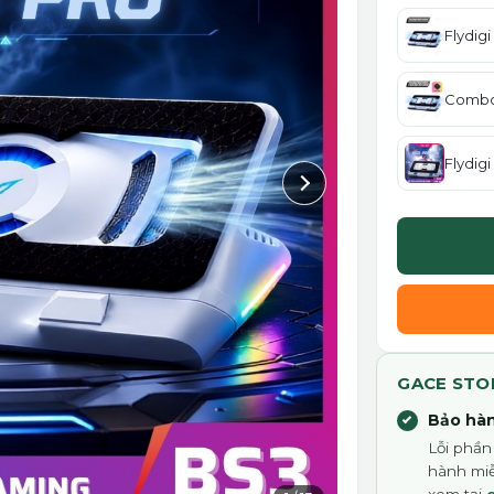
Flydig
Combo 
Flydig
GACE STO
Bảo hàn
Lỗi phần
hành miễ