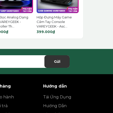
Bọc Analog Dạng
Hộp Đựng Máy Game
VAREYGEEK -
Cầm Tay Console
ller Th...
VAREYGEEK - Asc...
000₫
399.000₫
Gửi
 hàng
Hướng dẫn
ảo hành
Tải Ứng Dụng
 trả
Hướng Dẫn