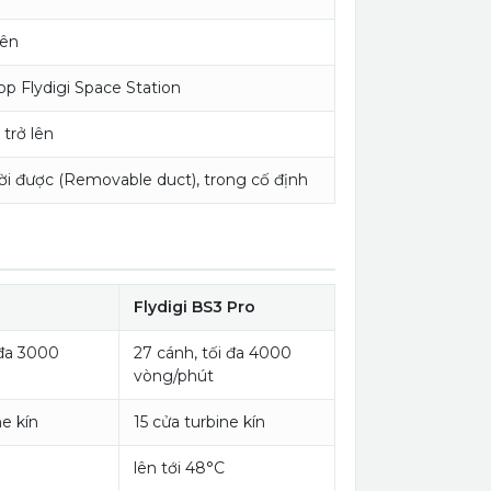
lên
pp Flydigi Space Station
trở lên
ời được (Removable duct), trong cố định
Flydigi BS3 Pro
 đa 3000
27 cánh, tối đa 4000
vòng/phút
ne kín
15 cửa turbine kín
lên tới 48°C