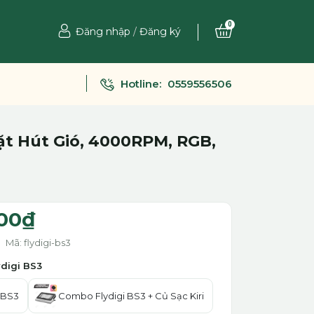
0
Đăng nhập
/
Đăng ký
Hotline:
0559556506
Mặt Hút Gió, 4000RPM, RGB,
00₫
Mã: flydigi-bs3
ydigi BS3
i BS3
Combo Flydigi BS3 + Củ Sạc Kiri