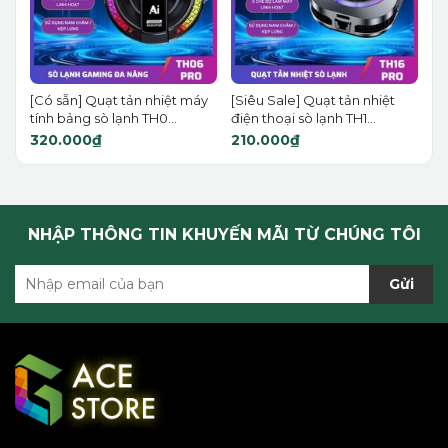
[Có sẵn] Quạt tản nhiệt máy
[Siêu Sale] Quạt tản nhiệt
tính bảng sò lạnh TH0...
điện thoại sò lạnh TH1...
320.000₫
210.000₫
NHẬP THÔNG TIN KHUYẾN MÃI TỪ CHÚNG TÔI
Gửi