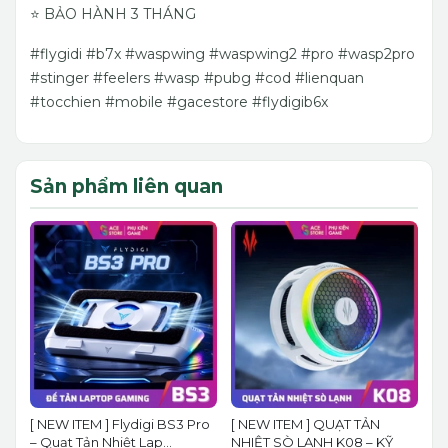
⭐️ BẢO HÀNH 3 THÁNG
#flygidi #b7x #waspwing #waspwing2 #pro #wasp2pro
#stinger #feelers #wasp #pubg #cod #lienquan
#tocchien #mobile #gacestore #flydigib6x
Sản phẩm liên quan
[ NEW ITEM ] Flydigi BS3 Pro
[ NEW ITEM ] QUẠT TẢN
– Quạt Tản Nhiệt Lap...
NHIỆT SÒ LẠNH K08 – KỸ