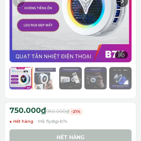
1
/
5
750.000₫
950.000₫
-21%
Hết hàng
Mã: flydigi-b7x
HẾT HÀNG