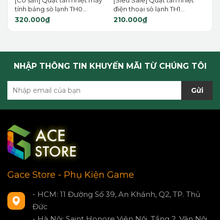
[Có sẵn] Quạt tản nhiệt máy
[Siêu Sale] Quạt tản nhiệt
tính bảng sò lạnh TH0...
điện thoại sò lạnh TH1...
320.000₫
210.000₫
NHẬP THÔNG TIN KHUYẾN MÃI TỪ CHÚNG TÔI
Gửi
Gace Store - Phụ Kiện Game
- HCM: 11 Đường Số 39, An Khánh, Q2, TP. Thủ
Đức
- Hà Nội: Saint Honore Viên Nội, Tầng 2, Vân Nội,