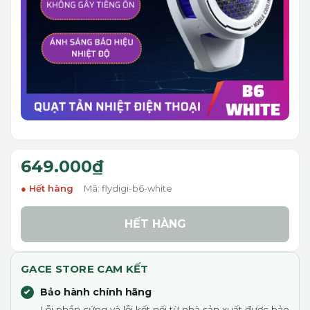
649.000₫
Hết hàng
Mã: flydigi-b6-white
HẾT HÀNG
GACE STORE CAM KẾT
Bảo hành chính hãng
Lỗi phần cứng và lỗi kết nối từ nhà sản xuất được bảo