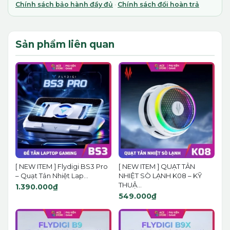
Chính sách bảo hành đầy đủ
·
Chính sách đổi hoàn trả
Sản phẩm liên quan
[ NEW ITEM ] Flydigi BS3 Pro
[ NEW ITEM ] QUẠT TẢN
– Quạt Tản Nhiệt Lap...
NHIỆT SÒ LẠNH K08 – KỸ
THUẬ...
1.390.000₫
549.000₫