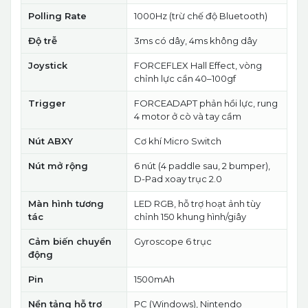
Polling Rate
1000Hz (trừ chế độ Bluetooth)
Độ trễ
3ms có dây, 4ms không dây
Joystick
FORCEFLEX Hall Effect, vòng
chỉnh lực cần 40–100gf
Trigger
FORCEADAPT phản hồi lực, rung
4 motor ở cò và tay cầm
Nút ABXY
Cơ khí Micro Switch
Nút mở rộng
6 nút (4 paddle sau, 2 bumper),
D-Pad xoay trục 2.0
Màn hình tương
LED RGB, hỗ trợ hoạt ảnh tùy
tác
chỉnh 150 khung hình/giây
Cảm biến chuyển
Gyroscope 6 trục
động
Pin
1500mAh
Nền tảng hỗ trợ
PC (Windows), Nintendo