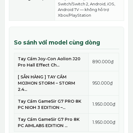
Switch/Switch 2, Android, iOS,
Android TV — không hỗ trợ
Xbox/PlayStation
So sánh với model cùng dòng
Tay Cầm Joy-Con Aolion J20
890.000₫
Pro Hall Effect Ch...
[ SẴN HÀNG ] TAY CẦM
MOJHON STORM – STORM
950.000₫
2.4...
Tay Cầm GameSir G7 PRO 8K
1.950.000₫
PC NIOH 3 EDITION –...
Tay Cầm GameSir G7 Pro 8K
1.950.000₫
PC AIMLABS EDITION ...