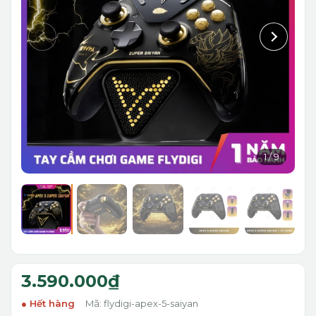
1
/
9
3.590.000₫
Hết hàng
Mã: flydigi-apex-5-saiyan