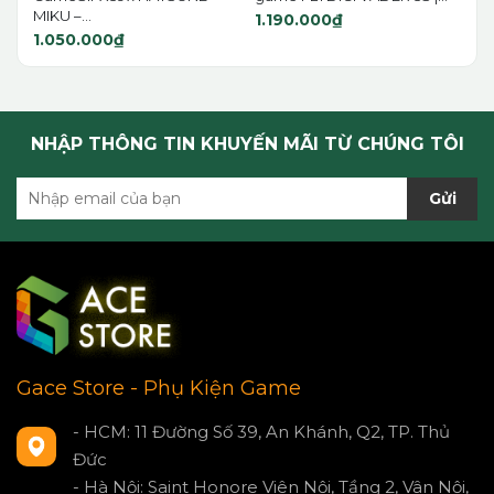
MIKU –...
1.190.000₫
1.050.000₫
NHẬP THÔNG TIN KHUYẾN MÃI TỪ CHÚNG TÔI
Gửi
Gace Store - Phụ Kiện Game
- HCM: 11 Đường Số 39, An Khánh, Q2, TP. Thủ
Đức
- Hà Nội: Saint Honore Viên Nội, Tầng 2, Vân Nội,