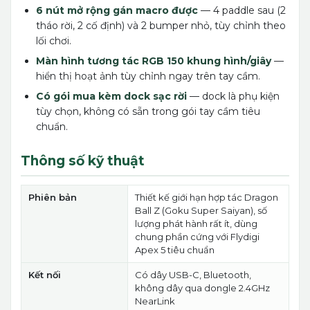
6 nút mở rộng gán macro được
— 4 paddle sau (2
tháo rời, 2 cố định) và 2 bumper nhỏ, tùy chỉnh theo
lối chơi.
Màn hình tương tác RGB 150 khung hình/giây
—
hiển thị hoạt ảnh tùy chỉnh ngay trên tay cầm.
Có gói mua kèm dock sạc rời
— dock là phụ kiện
tùy chọn, không có sẵn trong gói tay cầm tiêu
chuẩn.
Thông số kỹ thuật
Phiên bản
Thiết kế giới hạn hợp tác Dragon
Ball Z (Goku Super Saiyan), số
lượng phát hành rất ít, dùng
chung phần cứng với Flydigi
Apex 5 tiêu chuẩn
Kết nối
Có dây USB-C, Bluetooth,
không dây qua dongle 2.4GHz
NearLink