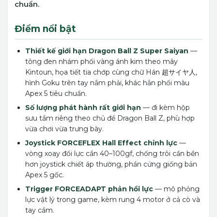
chuẩn.
Điểm nổi bật
Thiết kế giới hạn Dragon Ball Z Super Saiyan
—
tông đen nhám phối vàng ánh kim theo mây
Kintoun, họa tiết tia chớp cùng chữ Hán 超サイヤ人,
hình Goku trên tay nắm phải, khác hẳn phối màu
Apex 5 tiêu chuẩn.
Số lượng phát hành rất giới hạn
— đi kèm hộp
sưu tầm riêng theo chủ đề Dragon Ball Z, phù hợp
vừa chơi vừa trưng bày.
Joystick FORCEFLEX Hall Effect chỉnh lực
—
vòng xoay đổi lực cần 40–100gf, chống trôi cần bền
hơn joystick chiết áp thường, phần cứng giống bản
Apex 5 gốc.
Trigger FORCEADAPT phản hồi lực
— mô phỏng
lực vật lý trong game, kèm rung 4 motor ở cả cò và
tay cầm.