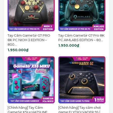
Tay Cầm GameSir G7 PRO
Tay Cầm GameSir G7 Pro 8K
8K PC NIOH 3 EDITION –
PC AIMLABS EDITION – 80...
800...
1.950.000₫
1.950.000₫
[Chính hãng] Tay Cầm
[Chính hãng] Tay cầm chơi
GameSir X5s x HATSUNE
game FLYDIGI VADER 5S |...