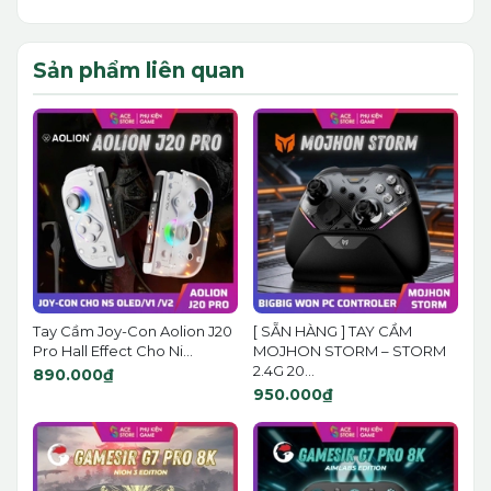
Sản phẩm liên quan
Tay Cầm Joy-Con Aolion J20
[ SẴN HÀNG ] TAY CẦM
Pro Hall Effect Cho Ni...
MOJHON STORM – STORM
2.4G 20...
890.000₫
950.000₫