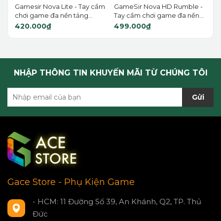
Gamesir Nova Lite - Tay cầm
GameSir Nova HD Rumble -
chơi game đa nền tảng...
Tay cầm chơi game đa nền...
420.000₫
499.000₫
NHẬP THÔNG TIN KHUYẾN MÃI TỪ CHÚNG TÔI
Gửi
Gace Store - Phụ Kiện Game
- HCM: 11 Đường Số 39, An Khánh, Q2, TP. Thủ
Đức