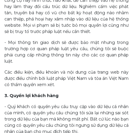
công cụ hay hình thức nào khác để can thiệp vào hệ thống
hay làm thay đổi cấu trúc dữ liệu. Nghiêm cấm việc phát
tán, truyền bá hay cổ vũ cho bất kỳ hoạt động nào nhằm
can thiệp, phá hoại hay xâm nhập vào dữ liệu của hệ thống
website. Mọi vi phạm sẽ bị tước bỏ mọi quyền lợi cũng như
sẽ bị truy tố trước pháp luật nếu cần thiết.
- Mọi thông tin giao dịch sẽ được bảo mật nhưng trong
trường hợp cơ quan pháp luật yêu cầu, chúng tôi sẽ buộc
phải cung cấp những thông tin này cho các cơ quan pháp
luật.
Các điều kiện, điều khoản và nội dung của trang web này
được điều chỉnh bởi luật pháp Việt Nam và tòa án Việt Nam
có thẩm quyền xem xét.
3. Quyền lợi khách hàng
- Quý khách có quyền yêu cầu truy cập vào dữ liệu cá nhân
của mình, có quyền yêu cầu chúng tôi sửa lại những sai sót
trong dữ liệu của bạn mà không mất phí. Bất cứ lúc nào bạn
cũng có quyền yêu cầu chúng tôi ngưng sử dụng dữ liệu cá
nhân của bạn cho mục đích tiếp thị.