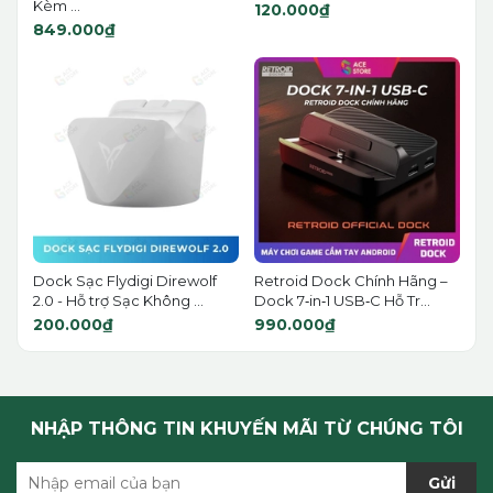
Kèm ...
120.000₫
849.000₫
Dock Sạc Flydigi Direwolf
Retroid Dock Chính Hãng –
2.0 - Hỗ trợ Sạc Không ...
Dock 7‑in‑1 USB‑C Hỗ Tr...
200.000₫
990.000₫
NHẬP THÔNG TIN KHUYẾN MÃI TỪ CHÚNG TÔI
Gửi