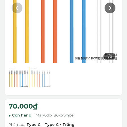
1
/
2
70.000₫
Còn hàng
Mã: wdc-186-c-white
Phân Loại
Type C - Type C / Trắng