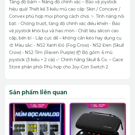
Tăng độ bám – Nâng độ chính xác – Bảo vệ joystick
hiệu quả!
Thiết kế 3 kiểu mũ cao cấp: Skin / Concave /
Convex phù hợp mọi phong cách chơi.
✨ Tính năng nổi
bật:
• Chống trượt, tăng độ chính xác điều khiển
• Bảo
vệ joystick khỏi bụi và hao mòn
• Chất liệu silicon cao
cấp, bền bỉ
• Lắp cực dễ – không cần keo hay dụng cụ
🎨 Màu sắc:
• NS2 Xanh Đỏ (Fog Crow)
• NS2 Đen (Skull
Crow)
• NS2 Tím (Raven Purple)
📦 Bộ gồm: 6 mũ
joystick (3 kiểu × 2 cái)
✅ Chính hãng Skull & Co. – Gace
Store phân phối
Phù hợp cho Joy-Con Switch 2
Sản phẩm liên quan