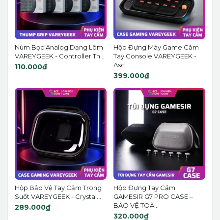
Núm Bọc Analog Dạng Lõm
Hộp Đựng Máy Game Cầm
VAREYGEEK - Controller Th...
Tay Console VAREYGEEK -
Asc...
110.000₫
399.000₫
Hộp Bảo Vệ Tay Cầm Trong
Hộp Đựng Tay Cầm
Suốt VAREYGEEK - Crystal...
GAMESIR G7 PRO CASE –
BẢO VỆ TOÀ...
289.000₫
320.000₫